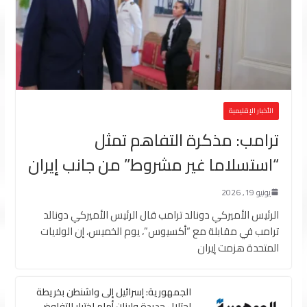
الأخبار الإقليمية
ترامب: مذكرة التفاهم تمثل
“استسلاما غير مشروط” من جانب إيران
يونيو 19, 2026
الرئيس الأميركي دونالد ترامب قال الرئيس الأميركي دونالد
ترامب في مقابلة مع “أكسيوس”، يوم الخميس، إن الولايات
المتحدة هزمت إيران
الجمهورية: إسرائيل إلى واشنطن بخريطة
احتلال جديدة ولبنان أمام اختبار التفاوض