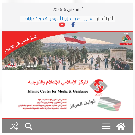
Skip
أغسطس 6, 2026
to
استهداف دراجة نارية على طريق العباسية
آخر الأخبار:
content
وغارة على أطراف البيسارية فجرا
العربي الجديد: حزب الله يعلن تدمير 3 دبابات
وسط اشتباكات مع جيش الاحتلال
ترامب: مذكرة التفاهم تمثل “استسلاما غير
مشروط” من جانب إيران
الجمهورية: إسرائيل إلى واشنطن بخريطة
احتلال جديدة ولبنان أمام اختبار التفاوض
بزشكيان وترامب يوقعان اتفاق إسلام آباد
تمهيداً لاستئناف المفاوضات