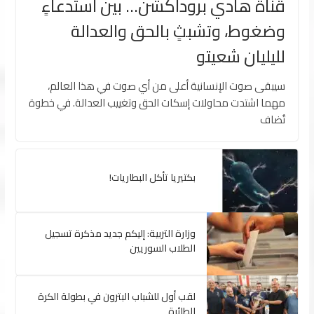
قناة هادي بروداكشن… بين استدعاءٍ
وضغوط، وتشبثٍ بالحق والعدالة
لليليان شعيتو
سيبقى صوت الإنسانية أعلى من أي صوت في هذا العالم،
مهما اشتدت محاولات إسكات الحق وتغييب العدالة. في خطوة
تُضاف
بكتيريا تأكل البطاريات!
وزارة التربية: إليكم جديد مذكرة تسجيل
الطلاب السوريين
لقب أول للشباب البترون في بطولة الكرة
الطائرة