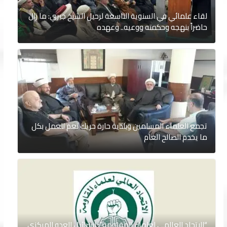
لقاء علمائي في السنوية التاسعة لرحيل الشيخ جبري: ما زال
حاضراً بنهجه وحكمته ووعيه.. وعهده
تجمع العلماء المسلمين وبلدية حارة حريك نعم للعمل بكل
ما يخدم الصالح العام
“الاتحاد العالمي لعلماء المقاومة”: إسرائيل العدو المركزي