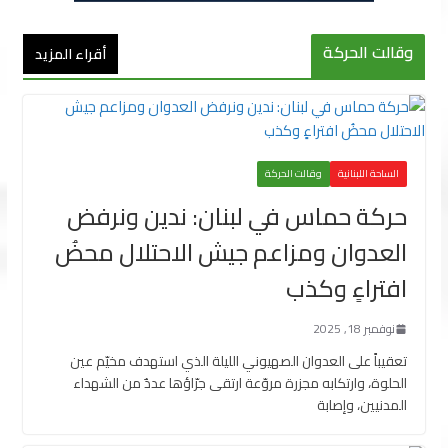
وقالت الحركة
أقراء المزيد
الساحة اللبنانية
وقالت الحركة
حركة حماس في لبنان: ندين ونرفض
العدوان ومزاعم جيش الاحتلال محضُ
افتراءٍ وكذب
نوفمبر 18, 2025
تعقيباً على العدوان الصهيوني الليلة الذي استهدف مخيّم عين
الحلوة، وارتكابه مجزرة مروّعة ارتقى جرّاؤها عددٌ من الشهداء
المدنيين، وإصابة