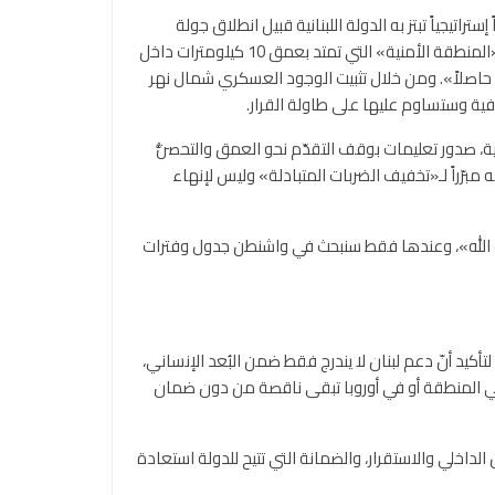
جياً تبتز به الدولة اللبنانية قبيل انطلاق جولة
مفاوضات واشنطن المباشرة في 23 حزيران الجاري. فقد تعمّد المتحدث باسم الجيش الإسرائيلي أفيخاي أدرعي نشر خريطة لما سمّاه «المنطقة الأمنية» التي تمتد بعمق 10 كيلومترات داخل
لاً حاصلاً». ومن خلال تثبيت الوجود العسكري شمال نهر
افية وستساوم عليها على طاولة القرار.
ية، صدور تعليمات بوقف التقدّم نحو العمق والتحصُّن
مبرّراً لـ«تخفيف الضربات المتبادلة» وليس لإنهاء
حزب الله»، وعندها فقط سنبحث في واشنطن جدول وفترات
كيد أنّ دعم لبنان لا يندرج فقط ضمن البُعد الإنساني،
ر في المنطقة أو في أوروبا تبقى ناقصة من دون ضمان
لداخلي والاستقرار، والضمانة التي تتيح للدولة استعادة