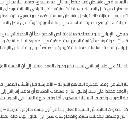
المباشرة في واشنطن تحت ضغط إسرائيلي غير مسبوق، بعدما سارعت تل أبيب إ
روطها من خلال التمسك بـ»منطقة أمنية» داخل الأراضي اللبنانية وربط أي انس
اتها. وفي موازاة ذلك، تواصل واشنطن سياسة الضغط عبر توسيع دائرة العقوب
عقوبات بعد توقيع مذكرة التفاهم، هي رسالة أميركية تؤكّد على فصل المسار ا
 الأميركي- الإيراني ولو باندفاعة متفاوتة، لكن الصحيح أيضاً أنّ الحذر قائم، لا
»، أنّ الدولة وتحديداً رئاسة الجمهورية، ماضية في المفاوضات المباشرة، وا
ثلاثة المقبلة التي تمتد من الثلاثاء 23 إلى الخميس 25 حزيران، وقد عقد سلسلة اجتماعات تقييمية، وخصوصاً ح
فت المصادر، أنّ تأخير موعد الجلسة من 22 إلى 23 جاء بناءً على طلب إسرائيلي بسبب تأخير وصول الوفد. ولفت
نار الشامل وفقاً لمذكرة التفاهم الإيرانية – الأميركية قبل الثلاثاء المقبل،
لوفد مجدّداً على تثبيت إطلاق النار. واستبعدت المصادر أن تذهب إسرائيل إلى 
ية الضربات وتخفيف الانتشار العسكري، أمّا وقف جبهة القتال في الجنوب ب
ّد الخطوات التالية، لأنّ التنفيذ الفعلي يبدأ من أول جلسة تفاوض أميركية – إ
ي الآن وخضعت لتعديلات كبيرة. والمفاوضات لتصل إلى اتفاق إنهاء حالة العد