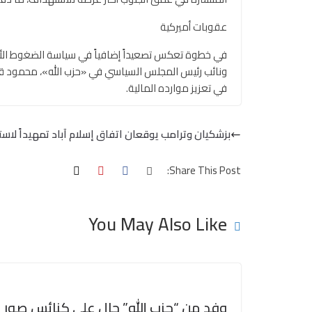
عقوبات أميركية
في خطوة تعكس تصعيداً إضافياً في سياسة الضغوط الأميرك
ونائب رئيس المجلس السياسي في «حزب الله»، محمود قم
في تعزيز موارده المالية.
بزشكيان وترامب يوقعان اتفاق إسلام آباد تمهيداً لاس
Share This Post:
You May Also Like
وفد من “حزب الله” جال على كنائس صور