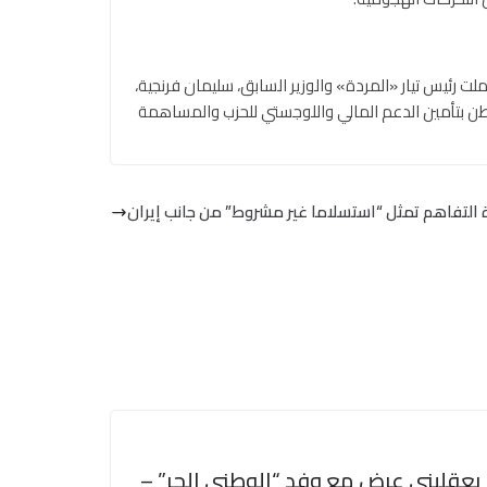
 رئيس تيار «المردة» والوزير السابق، سليمان فرنجية،
طن بتأمين الدعم المالي واللوجستي للحزب والمساهمة
 التفاهم تمثل “استسلاما غير مشروط” من جانب إيران
بعقليني عرض مع وفد “الوطني الحر” –