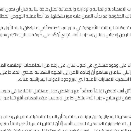
ات الاقتصادية والمالية والإدارية والقضائية تمثل حاجة لبنانية قبل أن تكون است
انت الحكومة قد بدأت العمل عليه فور تشكيلها، ما أبطأ عملية النهوض المطلوب
مفاوضات الإيرانية- الأميركية في سويسرا، خصوصاً في ما يتعلق بالبند الأول في 
ر بين إسرائيل ولبنان و«حزب الله»، فإنني أؤكّد على موقف لبنان والتزام «حزب
بقاء على وجود عسكري في جنوب لبنان، على رغم من التفاهمات الإقليمية الم
رائيلي بنيامين نتنياهو أنّ إعادة الأمن إلى الجبهة الشمالية تقتضي الحفاظ عل
استمرّت الاعتبارات الأمنية التي تبرّر وجود القوات الإسرائيلية هناك.
ّتل أبيب تخوض نقاشاً معقّداً مع واشنطن حول مستقبل انتشارها في جنوب لبنان،
تتضمّن نزع سلاح «حزب الله» بشكل كامل. وبحسب هذه المصادر، أبلغ نتنياهو الر
كرية الإسرائيلية عن تباينات داخلية بشأن المرحلة المقبلة. فالجيش يطال
ى تفكيك البنية العسكرية لـ«حزب الله». إلّا أنّ التقارير نفسها تُظهر قلقاً متزاي
لقيادة العسكرية إلى إصدار تعليمات بالتحصُّن داخل مواقع محصَّنة وتقليص ا