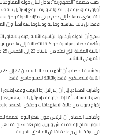
كتبت صحيفة “الجمهورية”: يدخل لبنان جولة المفاوضات 
أوراق تفاوضية على الطاولة. وبينما ترفع إسرائيل سقف ش
التفاوضي، مستنداً إلى دعم دولي متزايد للدولة ومؤسس
فقط، بل باتت سياسية ومالية وديبلوماسية أيضاً. وإنّ ال
صحيحٌ أنّ الدولة بأركانها الرئاسية الثلاثة رحّبت بالاتفاق
وأبلغت مصادر سياسية مواكبة للاتصالات إلى «الجمهورية
ال
الأميركي الثلاثاء.
وكش
الثانية فللعسكري فقط والثالثة للديبلوماسي فقط.
وأشارت المصادر، إلى أنّ إسرائيل إذا التزمت وقف إطلاق ال
وهو الانسحاب. أمّا إذا لم توقف إسرائيل الحرب، فسيعمل ا
إخراج بيروت من دائرة الاستهدافات وخفض التصعيد ونوع
وأضافت المصادر، أنّ الرئيس عون ينتظر اليوم الجمعة ليحد
النوايا تحتاج لإعادة نقاش وترتيب ولم تعُد تصلح كما ه
في ورقة لبنان وإعادة نقاش المناطق التجريبية.