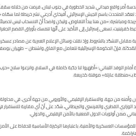
ة أمر واقع ميداني شديد الخطورة في جنوب لبنان، فرضت من خلاله سقفاً إستراتي
ن صريحة ومباشرة: «من هنا يبدأ التفاوض، وليكن واضحاً أنّ الانسحاب ليس تحصي
يط كفرتبنيت، تسعى إسرائيل إلى التأكيد على أنّها تتمسك بأوراق القضم الجغر
ية مقابل التشدُّد بالشروط. وإذ نقلت وسائل الإعلام العبرية عن مصادر عسكر
 المُحدّثة، فإنّ الحكومة الإسرائيلية تتعامل مع اتفاق واشنطن – طهران بوصفه 
مام الوفد اللبناني: «أظهروا لنا جدّية كاملة في السلام، وانزعوا سلاح «
ظ بـ«منطقة عازلة» موقتة كذريعة.
 وأمنه من جهة، والاستقرار الإقليمي والأوروبي من جهة أخرى، في محاولة لتأ
فد الوزاري القطري والفرنسي والبريطاني، شدَّد على أنّ أي مقاربة للاستقرا
ناني ضمن أولويات الدول المعنية بالأمن الإقليمي والدولي.
للمؤسسات العسكرية والأمنية، باعتبارها الركيزة الأساسية للحفاظ على الأمن ا
تراكمة.