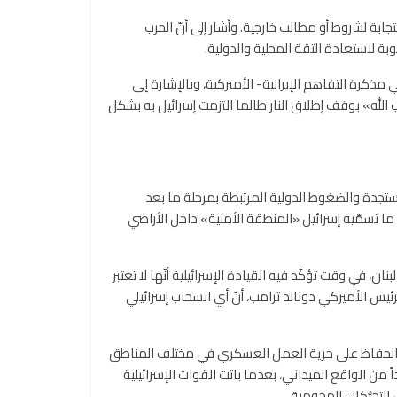
جابة لشروط أو مطالب خارجية. وأشار إلى أنّ الحرب
ة لاستعادة الثقة المحلية والدولية.
مذكرة التفاهم الإيرانية- الأميركية، وبالإشارة إلى
 الله» بوقف إطلاق النار طالما التزمت إسرائيل به بشكل
ستجدة والضغوط الدولية المرتبطة بمرحلة ما بعد
ى ما تسمّيه إسرائيل «المنطقة الأمنية» داخل الأراضي
 في وقت تؤكّد فيه القيادة الإسرائيلية أنّها لا تعتبر
ئيس الأميركي دونالد ترامب، أنّ أي انسحاب إسرائيلي
ب بالحفاظ على حرية العمل العسكري في مختلف المناطق
داً من الواقع الميداني، بعدما باتت القوات الإسرائيلية
لتحرُّكات الهجومية.