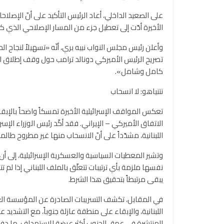
على الصعيد الداخلي، أعاد الرئيس التأكيد على أنّ الإصلاح
الأخيرة أدّت إلى تعطيل جزء من المسار الإصلاحي الذي ك
وأعلن رئيس مجلس النواب نبيه بري، أنّه «تسهيلاً لنجاح ال
تصريح الرئيس الأميركي دونالد ترامب حول وقف إطلاق النا
كامل وشامل».
نتنياهو: لا انسحاب
تعكس المواقف الإسرائيلية الأخيرة تمسكاً واضحاً بالإ
الاتفاق الأميركي – الإيراني. فقد أكّد رئيس الوزراء الإس
اللبنانية، مشدّداً على أنّ الانسحاب منها غير مطروح طالما 
وتشير المعطيات السياسية والعسكرية الإسرائيلية، إلى أن 
نفسها ملزمة بأي ترتيبات تتعلّق بالملف اللبناني إذا لم 
يبقى مرتبطاً بتحقيق هذا الشرط.
في المقابل، تكشف التسريبات الصادرة عن المؤسسة العس
اللبنانية، والإبقاء على منطقة عازلة جنوباً، مع التشديد عل
المنتشرة في عمق الجنوب أكثر عرضة للاستهداف، ما دفع ا