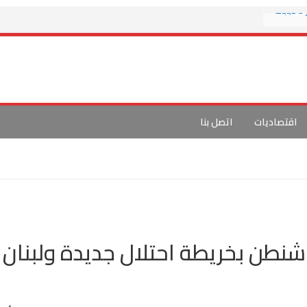
العربي الجديد: حزب الله يعلن تدمير 3 دبابات
لاما غير
خريطة
تفاوض
م آباد
اقتصاديات
اتصل بنا
عباسية
شنطن بخريطة احتلال جديدة ولبنان أ