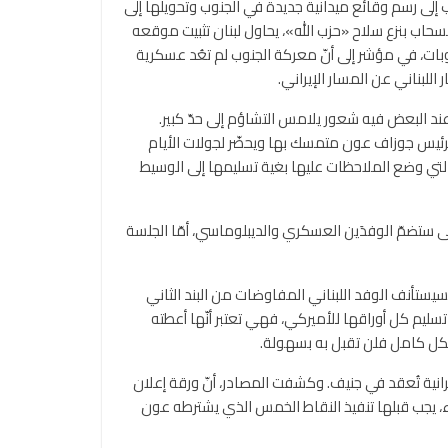
لى رسم وقائع ميدانية جديدة في الجنوب وتحويلها إلى
حاب بنزع سلاح «حزب الله»، يحاول لبنان تثبيت موقعه
ات، في مؤشر إلى أنّ معركة الجنوب لم تعُد عسكرية
للبناني عن المسار الإيراني.
 بل عند البعض فيه شعور يلامس التشاؤم إلى حدّ كبير.
لرئيس جوزاف عون متمسك بها ويحضّر لجولات الأيام
ول ورقة إعلان النيات التي وضع الملاحظات عليها بغية تسليمها إلى الوسيط
ت إلى أنّ الجلسة الأولى ستضمّ الوفدَين العسكري والديبلوماسي، أمّا الجلسة
 فسيستأنف الوفد اللبناني المفاوضات من البند الثاني
تسليم كل أوراقها للأميركي، فهي تعتبر أنّها أعطته
شكل كامل فلن تقبل به بسهولة.
يرانية تُعقد في جنيف. وكشفت المصادر، أنّ ورقة إعلان
اء، يجب قبلها تنفيذ النقاط الخمس الذي يشترطه عون