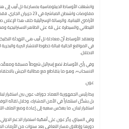
وانشغلت الأوساط الديبلوماسية بمسارعة تل أبيب إلى هندس
الأراضي اللبنانية. والرسالة الإسرائيلية خلف هذا الإعلا
الليطاني والسيطرة على تلة علي الطاهر الاستراتيجية ومح
وتعتقد الأوساط، أنّ معادلة تل أبيب هي التهدئة التكتيك
في المواقع الحالية قبالة خطوط الانتشار البرية والبحرية
الاحتلال.
وفي رأي الأوساط، تضع إسرائيل شروطاً مسبقة ومعقّدة أ
الانسحاب»، وهو ما يتقاطع مع مطالبة الجيش بالاحتفا
عون
ربط رئيس الجمهورية العماد جوزاف عون بين استقرار لبنان
بل يشكّل استثماراً في الأمن المشترك. وخلال لقائه الو
استقرار لبنان، ما يعكس سعيه إلى إعادة وضع الملف اللب
وفي السياق، ركّز عون على أهمّية استمرار الدعم الدولي 
دورها وإطلاق مسار التعافي بعد سنوات من الأزمات الم