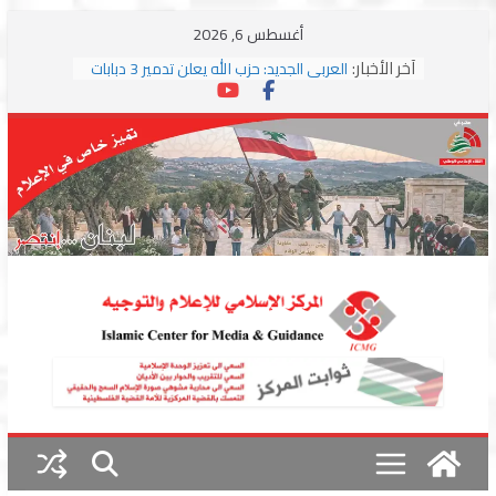
Skip
أغسطس 6, 2026
to
آخر الأخبار:
العربي الجديد: حزب الله يعلن تدمير 3 دبابات
content
وسط اشتباكات مع جيش الاحتلال
ترامب: مذكرة التفاهم تمثل “استسلاما غير
مشروط” من جانب إيران
الجمهورية: إسرائيل إلى واشنطن بخريطة
احتلال جديدة ولبنان أمام اختبار التفاوض
بزشكيان وترامب يوقعان اتفاق إسلام آباد
تمهيداً لاستئناف المفاوضات
استهداف دراجة نارية على طريق العباسية
وغارة على أطراف البيسارية فجرا