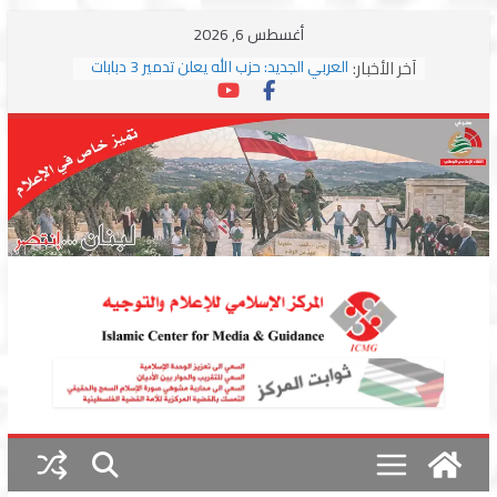
Skip
أغسطس 6, 2026
to
آخر الأخبار:
العربي الجديد: حزب الله يعلن تدمير 3 دبابات
content
وسط اشتباكات مع جيش الاحتلال
ترامب: مذكرة التفاهم تمثل “استسلاما غير
مشروط” من جانب إيران
الجمهورية: إسرائيل إلى واشنطن بخريطة
احتلال جديدة ولبنان أمام اختبار التفاوض
بزشكيان وترامب يوقعان اتفاق إسلام آباد
تمهيداً لاستئناف المفاوضات
استهداف دراجة نارية على طريق العباسية
وغارة على أطراف البيسارية فجرا