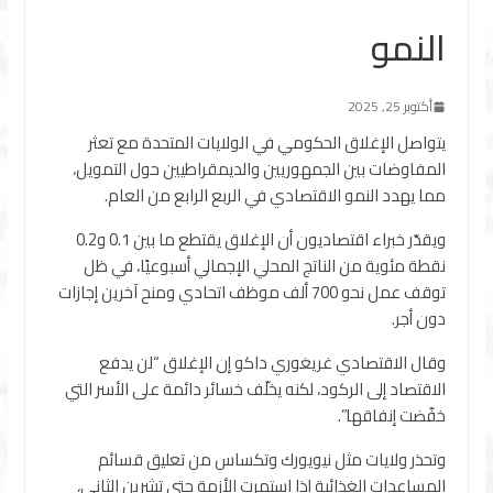
النمو
أكتوبر 25, 2025
يتواصل الإغلاق الحكومي في الولايات المتحدة مع تعثر
المفاوضات بين الجمهوريين والديمقراطيين حول التمويل،
مما يهدد النمو الاقتصادي في الربع الرابع من العام.
ويقدّر خبراء اقتصاديون أن الإغلاق يقتطع ما بين 0.1 و0.2
نقطة مئوية من الناتج المحلي الإجمالي أسبوعيًا، في ظل
توقف عمل نحو 700 ألف موظف اتحادي ومنح آخرين إجازات
دون أجر.
وقال الاقتصادي غريغوري داكو إن الإغلاق “لن يدفع
الاقتصاد إلى الركود، لكنه يخلّف خسائر دائمة على الأسر التي
خفّضت إنفاقها”.
وتحذر ولايات مثل نيويورك وتكساس من تعليق قسائم
المساعدات الغذائية إذا استمرت الأزمة حتى تشرين الثاني،