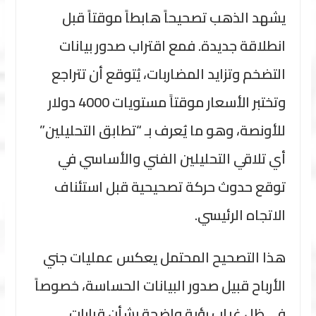
يشهد الذهب تصحيحاً هابطاً موقتاً قبل
انطلاقة جديدة. فمع اقتراب صدور بيانات
التضخم وتزايد المضاربات، يُتوقع أن تتراجع
وتختبر الأسعار موقتاً مستويات 4000 دولار
للأونصة، وهو ما يُعرف بـ “تطابق التحليلين”
أي تلاقي التحليلين الفني والأساسي في
توقع حدوث حركة تصحيحية قبل استئناف
الاتجاه الرئيسي.
هذا التصحيح المحتمل يعكس عمليات جني
الأرباح قبيل صدور البيانات الحساسة، خصوصاً
في ظل غياب رؤية واضحة بشأن قرارات