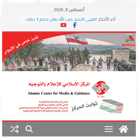
Skip
أغسطس 9, 2026
to
آخر الأخبار:
العربي الجديد: حزب الله يعلن تدمير 3 دبابات
content
وسط اشتباكات مع جيش الاحتلال
ترامب: مذكرة التفاهم تمثل “استسلاما غير
مشروط” من جانب إيران
الجمهورية: إسرائيل إلى واشنطن بخريطة
احتلال جديدة ولبنان أمام اختبار التفاوض
بزشكيان وترامب يوقعان اتفاق إسلام آباد
تمهيداً لاستئناف المفاوضات
استهداف دراجة نارية على طريق العباسية
وغارة على أطراف البيسارية فجرا