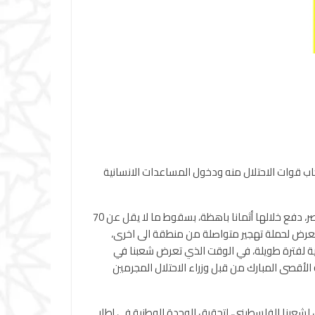
حاب قوات الاحتلال منه ودخول المساعدات الانسانية
وحيت في بيان “الشعب الفلسطيني الصامد في قطاع غزة، الذي تعرض على مدار عامين لأبشع حرب إبادة دموية عرفها التاريخ المعاصر، دفع خلالها أثمانا باهظة، بسقوط ما لا يقل عن 70
وتعرض لحملة تهجير متواصلة من منطقة الى اخرى،
نية لفترة طويلة، في الوقت الذي تعرض شعبنا في
 الأقصى المبارك من قبل وزراء الاحتلال المجرمين
 لشعبنا الفلسطيني، لتحقيق الوحدة الوطنية في إطار