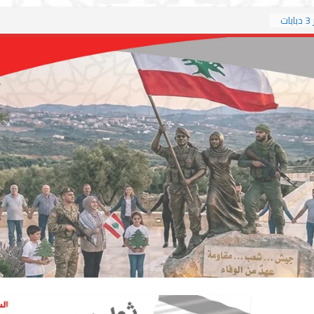
العربي الجديد: حزب الله يعلن تدمير 3 دبابات
لاما غير
خريطة
تفاوض
م آباد
عباسية