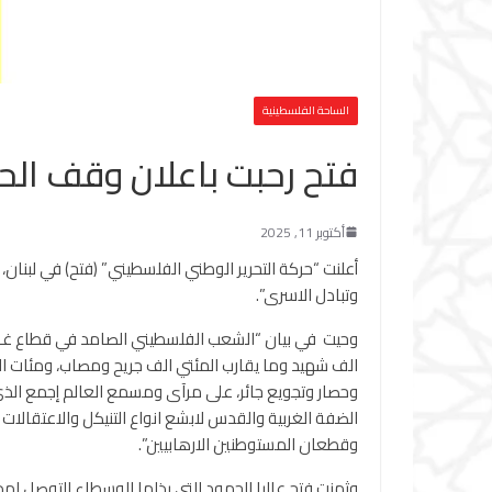
الساحة الفلسطينية
فتح رحبت باعلان وقف الح
أكتوبر 11, 2025
أعلنت “حركة التحرير الوطني الفلسطيني” (فتح) في لبنان
وتبادل الاسرى”.
الف شهيد وما يقارب المئتي الف جريح ومصاب، ومئات الم
وحصار وتجويع جائر، على مرآى ومسمع العالم إجمع الذي 
الضفة الغربية والقدس لابشع انواع التنيكل والاعتقالات 
وقطعان المستوطنين الارهابيين”.
وثمنت فتح عاليا الجهود التي بذلها الوسطاء للتوصل لهذ