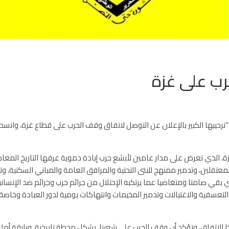
رب على غزة
، “ترحيبها الكبير بالإعلان عن التوصل لاتفاق وقف الحرب على قطاع غزة، وانس
عتقلين، وتدمير ممنهج للبنى التحتية والمرافق العامة والمباني السكنية، 
بقي صامتا ومتغاضيا عما يرتكبه الإحتلال من جرائم حرب وجرائم ضد الإنسا
التعسفية والاغتيالات وتدمير المخيمات وانتهاكات يومية لدور العبادة وخاصة
ا الإتفاق، وتؤكد أن وقف الحرب على شعبنا، يشكل محطة تاريخية، وبارقة أمل