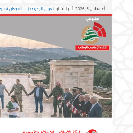
Skip
آخر الأخبار:
أغسطس 6, 2026
to
وسط اشتباكات مع جيش الاحتلال
content
ترامب: مذكرة التفاهم تمثل “استس
مشروط” من جانب إيران
الجمهورية: إسرائيل إلى واشنطن ب
احتلال جديدة ولبنان أمام اختبار ال
بزشكيان وترامب يوقعان اتفاق إسلا
تمهيداً لاستئناف المفاوضات
استهداف دراجة نارية على طريق ال
وغارة على أطراف البيسارية فجرا