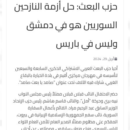
حزب البعث: حل أزمة النازحين
السوريين هو في دمشق
وليس في باريس
أبريل 29, 2024
أحيا حزب البعث العربي الاشتراكي الذكرى السابعة والسبعين
لتأسيسه في مهرجان مركزي أقيم في بلدة الخيارة بالبقاع
الغربي، شارك فيه الآلاف تحت عنوان “صامد يا بعث صامد”.
حضر الاحتفال النائب قبلان قبلان ممثلاً رئيس مجلس النواب
نبيه بري وحركة “أمل”، والنائب قاسم هاشم، رئيس حزب الإتحاد
الوزير السابق عبد الرحيم مراد، القائم بأعمال السفارة
السورية، نائب سفير الجمهورية الإسلامية الإيرانية في بيروت،
المقدّم علي مظلوم ممثلًا المدير العام للأمن العام اللواء
الياس البيسري، وزراء ونواب سابقون، وممثلون عن أحزاب