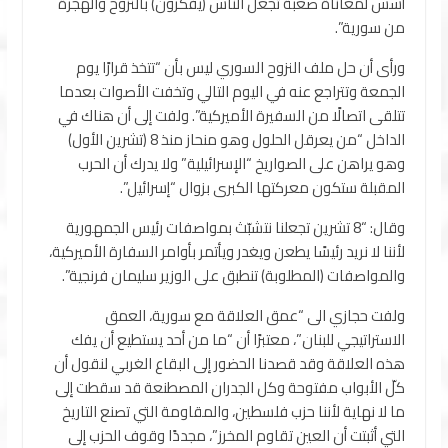
أسس لمعاناة صعبة تجعل الناس (يفكرون) بالنزوح والهجرة
من سورية”.
ورأى أن حل ملف النزوح السوري ليس بأن “تتخذ قرارًا يوم
الجمعة وتتراجع عنه في اليوم التالي وتخفت الأصوات بعدما
تتلقى اتصالًا من السفيرة الأميركية”. ولفت إلى أن هناك في
الداخل “من يعرقل الحلول وهو منحاز منذ 8 (تشرين الأول)
وهو يراهن على الصواريخ “الإسرائيلية” ولا يدرك أن الحرب
المقبلة ستكون معركتها الكبرى بزوال “إسرائيل”.
وقال: “8 تشرين تجعلنا نتشبّث بمواصفات رئيس الجمهورية
لأننا لا نريد رئيسًا يطعن ويغدر ويأتمر بأوامر السفارة الأميركية،
والمواصفات (المطلوبة) تنطبق على الوزير سليمان فرنجية”.
ولفت حجازي الى “عمق العلاقة مع سورية، العمق
الاستراتيجي للبنان”، معتبرًا أن “ما من أحد يستطيع أن يفك
هذه العلاقة وقد قصدنا الحضور إلى البقاع الغربي لنقول أن
كلّ الأبواب مفتوحة وكل الجدران المصطنعة قد سقطت إلى
ما لا نهاية لأننا حزب فلسطين، والمقاومة التي تصنع التاريخ
التي أثبتت أن العين تقاوم المخرز”، مجددًا وقوف الحزب إلى