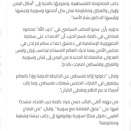
جانب المقاومة الفلسطينية، ومتوجهًا بالتحية إلى “أبطال اليمن
وإيران والعراق ومقاومة لبنان بكل أجنحتها وسورية وجيشها
ورئيسها الدكتور بشار الأسد”.
بدوره، رأى عضو المكتب السياسي في “حزب الله” محمود
قماطي في كلمة باسم الحزب، أن “الاعتداء على سفارة
الجمهورية الإسلامية في دمشق اعتداء سافر لم يُدن في
مجلس الأمن بينما تحرك العالم المستكبر ليحاسب إيران وليس
العدوان، فالمعادلة الجديدة من اليمن إلى لبنان وسورية
والعراق وفلسطين امتزجت بالدم”.
وقال: “حاولوا إزالة فلسطين عن الخارطة الدولية وإذا بالعالم
يرفعون في القارات الخمس شعارات فلسطين، وما زالت
أميركا تدعم الظلم وتغطي الكيان”.
من جهته، ألقى النائب حسن مراد كلمة حزب الاتحاد مشددًا
فيها على “عمق العلاقة مع سورية”، وقال: “من البقاع
الغربي نقول شكرًا لسورية بوقوفها إلى جانب جيشنا وشعبنا
ومقاومتنا”.