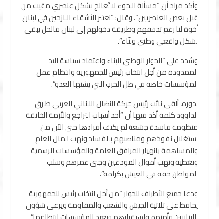
وأكد مراد أن “مسألة اللجوء لا تُعالج بشكل عنصري مقيت من
قبل بعض العنصريين”، وقال: “نعتبر الأشقاء النازحين في لبنان
أخوة لنا رغم تدفقهم وطريقة دخولهم إلى لبنان فالحل يبقى
بشكل واقعي وطني وبنّاء”.
وشدد على “الحوار الوطني البناء واعتماد سياسة اليد
الممدودة من أجل انتخاب رئيس للجمهورية وانتظام عمل
المؤسسات خاصة في ظل الحرب التي يشنها العدو”.
بدوره، ألقى نائب رئيس حركة النضال اللبناني العربي طارق
الداوود كلمة أكد فيها أن “أحد أسباب التراجع والأزمة الخانقة
منظومة فاسدة جشعة لم يكتف أفرادها حتى الآن من
استغلال نفوذهم ومناصبهم بالفساد ونهب المال العام
والمساهمة بانهيار المرافق العامة والمؤسسات الرسمية
وتغطية ونهب أموال المودعين وجنى عمرهم وسلب
المواطن حقه في العيش بكرامة”.
ودعا جميع الأطراف للحوار “من أجل انتخاب رئيس للجمهورية
يحافظ على ثلاثية الجيش والشعب والمقاومة ويرعى شؤون
اللبنانيين وأمنهم واستقرارهم ويعيد للمؤسسات انتظامها”.