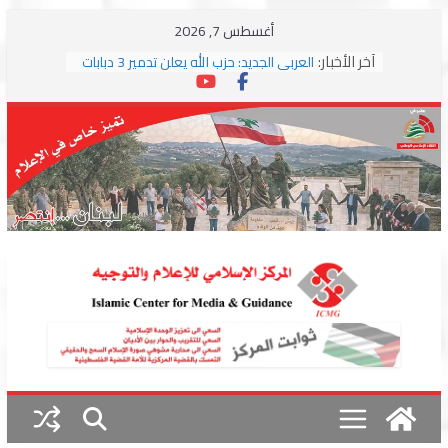
Skip
أغسطس 7, 2026
to
آخر الأخبار:
العربي الجديد: حزب الله يعلن تدمير 3 دبابات
content
وسط اشتباكات مع جيش الاحتلال
ترامب: مذكرة التفاهم تمثل “استسلاما غير
مشروط” من جانب إيران
الجمهورية: إسرائيل إلى واشنطن بخريطة
احتلال جديدة ولبنان أمام اختبار التفاوض
بزشكيان وترامب يوقعان اتفاق إسلام آباد
تمهيداً لاستئناف المفاوضات
استهداف دراجة نارية على طريق العباسية
وغارة على أطراف البيسارية فجرا