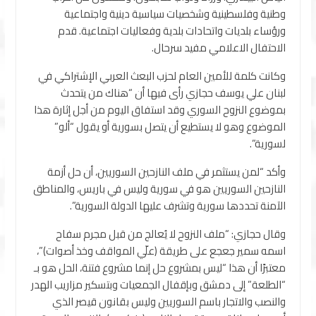
وطنية وفلسطينية وشخصيات سياسية دينية واجتماعية
ورؤساء بلديات واتحادات بلدية وفعاليات اجتماعية. قدم
الاحتفال الاعلامي مفيد سرحال.
وكانت كلمة للأمين العام لحزب البعث العربي الإشتراكي في
لبنان علي يوسف حجازي رأى فيها أن “هناك من يتحدث
بموضوع النزوح السوري وقد استفاق اليوم من أجل إثارة هذا
الموضوع وهو لا يستطيع أن يتصل بسورية أو يقول “ألو”
لسورية”.
وأكد “لمن يستثمر في ملف النازحين السوريين، أن حل أزمة
النازحين السوريين هو في سورية وليس في باريس، والمناطق
الآمنة تحددها سورية وتشرف عليها الدولة السورية”.
وقال حجازي: “ملف النزوح لا يُعالج من قبل مجرم سفاح
اسمه سمير جعجع على طريقة (علّي المواقف وخذ أصوات)”،
معتبرًا أن هذا “ليس بمشروع حل إنما مشروع فتنة، الحل هو بـ
“الطلعة” إلى دمشق وبإقفال الجمعيات وبتسكير مزاريب الهدر
والنصب والاتجار باسم السوريين وليس بقانون قيصر الذي