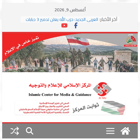
Skip
أغسطس 9, 2026
to
آخر الأخبار:
العربي الجديد: حزب الله يعلن تدمير 3 دبابات
content
وسط اشتباكات مع جيش الاحتلال
ترامب: مذكرة التفاهم تمثل “استسلاما غير
مشروط” من جانب إيران
الجمهورية: إسرائيل إلى واشنطن بخريطة
احتلال جديدة ولبنان أمام اختبار التفاوض
بزشكيان وترامب يوقعان اتفاق إسلام آباد
تمهيداً لاستئناف المفاوضات
استهداف دراجة نارية على طريق العباسية
وغارة على أطراف البيسارية فجرا