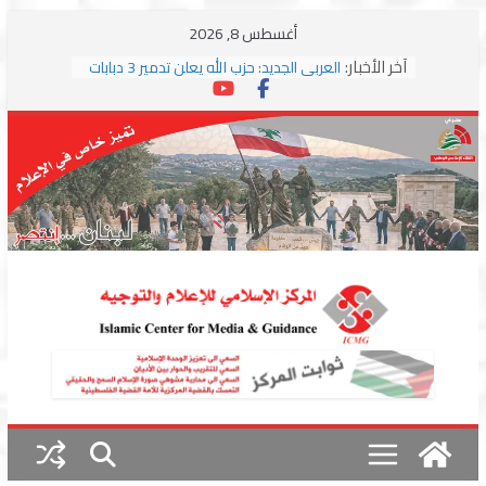
Skip
أغسطس 8, 2026
to
آخر الأخبار:
العربي الجديد: حزب الله يعلن تدمير 3 دبابات
content
وسط اشتباكات مع جيش الاحتلال
ترامب: مذكرة التفاهم تمثل “استسلاما غير
مشروط” من جانب إيران
الجمهورية: إسرائيل إلى واشنطن بخريطة
احتلال جديدة ولبنان أمام اختبار التفاوض
بزشكيان وترامب يوقعان اتفاق إسلام آباد
تمهيداً لاستئناف المفاوضات
استهداف دراجة نارية على طريق العباسية
وغارة على أطراف البيسارية فجرا