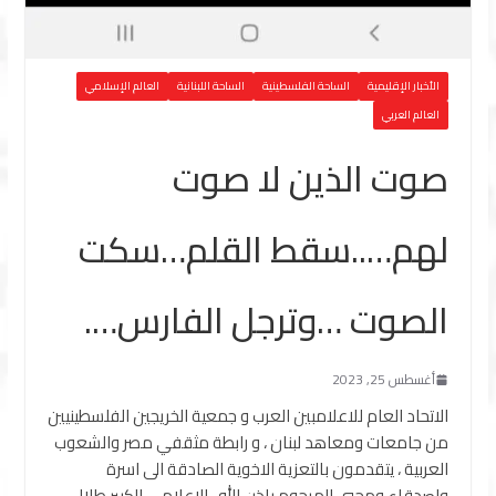
الأخبار الإقليمية
الساحة الفلسطينية
الساحة اللبنانية
العالم الإسلامي
العالم العربي
صوت الذين لا صوت
لهم…..سقط القلم…سكت
الصوت …وترجل الفارس….
أغسطس 25, 2023
الاتحاد العام للاعلامبين العرب و جمعية الخريجين الفلسطينيين
من جامعات ومعاهد لبنان ، و رابطة مثقفي مصر والشعوب
العربية ، يتقدمون بالتعزية الاخوية الصادقة الى اسرة
واصدقاء ومحبي المرحوم باذن الله ، الاعلامي الكبير طلال