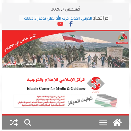
Skip
أغسطس 7, 2026
to
آخر الأخبار:
العربي الجديد: حزب الله يعلن تدمير 3 دبابات
content
وسط اشتباكات مع جيش الاحتلال
ترامب: مذكرة التفاهم تمثل “استسلاما غير
مشروط” من جانب إيران
الجمهورية: إسرائيل إلى واشنطن بخريطة
احتلال جديدة ولبنان أمام اختبار التفاوض
بزشكيان وترامب يوقعان اتفاق إسلام آباد
تمهيداً لاستئناف المفاوضات
استهداف دراجة نارية على طريق العباسية
وغارة على أطراف البيسارية فجرا