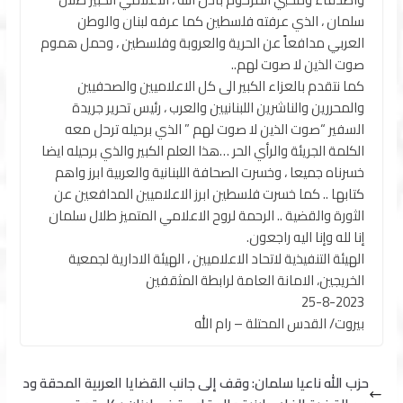
سلمان ، الذي عرفته فلسطين كما عرفه لبنان والوطن
العربي مدافعاََ عن الحرية والعروبة وفلسطين ، وحمل هموم
صوت الذين لا صوت لهم..
كما نتقدم بالعزاء الكبير الى كل الاعلاميين والصحفيين
والمحررين والناشرين اللبنانيين والعرب ، رئيس تحرير جريدة
السفير “صوت الذين لا صوت لهم ” الذي برحيله ترحل معه
الكلمة الجريئة والرأي الحر …هذا العلم الكبير والذي برحيله ايضا
خسرناه جميعا ، وخسرت الصحافة اللبنانية والعربية ابرز واهم
كتابها .. كما خسرت فلسطين ابرز الاعلاميين المدافعين عن
الثورة والقضية .. الرحمة لروح الاعلامي المتميز طلال سلمان
إنا لله وإنا اليه راجعون.
الهيئة التنفيذية لاتحاد الاعلاميين ، الهيئة الادارية لجمعية
الخريجين، الامانة العامة لرابطة المثقفين
25-8-2023
بيروت/ القدس المحتلة – رام الله
حزب الله ناعيا سلمان: وقف إلى جانب القضايا العربية المحقة ود