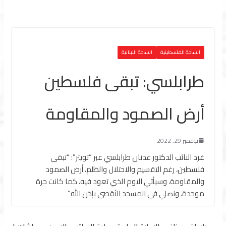
الساحة الفلسطينية
الساحة اللبنانية
طرابلسي: تبقى فلسطين
أرض الصمود والمقاومة
نوفمبر 29, 2022
غرد النائب الدكتور عدنان طرابلسي عبر “تويتر”: “تبقى
فلسطين، رغم التقسيم والاحتلال والظلم، أرض الصمود
والمقاومة، وسيأتي اليوم الذي تعود فيه، كما كانت حرة
موحدة، ونصلي في المسجد الأقصى بإذن الله”