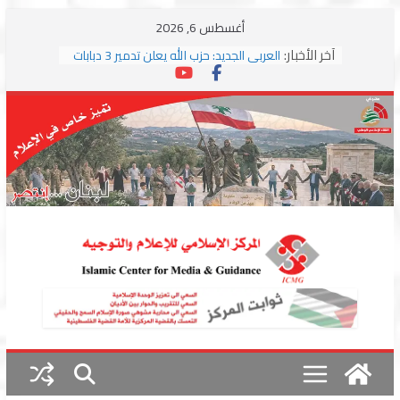
Skip
أغسطس 6, 2026
to
آخر الأخبار:
العربي الجديد: حزب الله يعلن تدمير 3 دبابات
content
وسط اشتباكات مع جيش الاحتلال
ترامب: مذكرة التفاهم تمثل “استسلاما غير
مشروط” من جانب إيران
الجمهورية: إسرائيل إلى واشنطن بخريطة
احتلال جديدة ولبنان أمام اختبار التفاوض
بزشكيان وترامب يوقعان اتفاق إسلام آباد
تمهيداً لاستئناف المفاوضات
استهداف دراجة نارية على طريق العباسية
وغارة على أطراف البيسارية فجرا