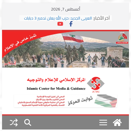
Skip
أغسطس 7, 2026
to
آخر الأخبار:
العربي الجديد: حزب الله يعلن تدمير 3 دبابات
content
وسط اشتباكات مع جيش الاحتلال
ترامب: مذكرة التفاهم تمثل “استسلاما غير
مشروط” من جانب إيران
الجمهورية: إسرائيل إلى واشنطن بخريطة
احتلال جديدة ولبنان أمام اختبار التفاوض
بزشكيان وترامب يوقعان اتفاق إسلام آباد
تمهيداً لاستئناف المفاوضات
استهداف دراجة نارية على طريق العباسية
وغارة على أطراف البيسارية فجرا