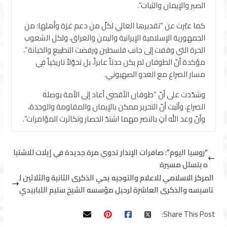
الصبر والإيمان والثبات”.
كما عبّرت عن “تقديرها العالي لكلّ من دعم غزة وأهلها؛ من
الجمهورية الإسلامية الإيرانية واليمن والعراق، ولكل الشعوب
الحرة التي وقفت إلى جانب فلسطين ورفضت التطبيع والخيانة”،
مؤكدة أنّ الطوفان لم يكن حدثاً عابراً، بل تحوّلاً تاريخياً في
مسار الصراع مع العدو الصهيوني.
وشدّدت على أنّ “طوفان الأقصى أعاد إلى الأمة بوصلة
الصراع، وأثبت أنّ التحرير ممكن بالإيمان والمقاومة والوحدة،
وأنّ وعد الله آتٍ بالنصر مهما اشتدّ الحصار وتكاثرت المؤامرات”.
“روسيا اليوم”: صافرات الإنذار تدوي مرة جديدة في إيلات للاشتبا
ه بتسلل مسيرة
المركز الاسلامي للاعلام والتوجيه يحي الذكرى الثانية والثلاثين ل
تاسيسه والذكرى العاشرة لرحيل مؤسسه الشيخ سليم اللبابيدي
Share This Post: