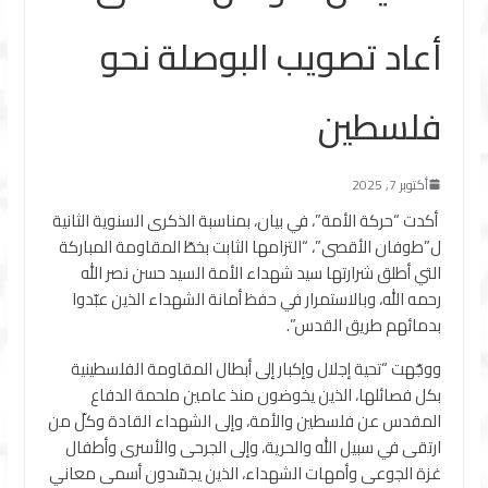
أعاد تصويب البوصلة نحو
فلسطين
أكتوبر 7, 2025
أكدت “حركة الأمة”، في بيان، بمناسبة الذكرى السنوية الثانية
ل”طوفان الأقصى”، “التزامها الثابت بخطّ المقاومة المباركة
التي أطلق شرارتها سيد شهداء الأمة السيد حسن نصر الله
رحمه الله، وبالاستمرار في حفظ أمانة الشهداء الذين عبّدوا
بدمائهم طريق القدس”.
ووجّهت “تحية إجلال وإكبار إلى أبطال المقاومة الفلسطينية
بكل فصائلها، الذين يخوضون منذ عامين ملحمة الدفاع
المقدس عن فلسطين والأمة، وإلى الشهداء القادة وكلّ من
ارتقى في سبيل الله والحرية، وإلى الجرحى والأسرى وأطفال
غزة الجوعى وأمهات الشهداء، الذين يجسّدون أسمى معاني