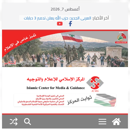
Skip
أغسطس 7, 2026
to
آخر الأخبار:
العربي الجديد: حزب الله يعلن تدمير 3 دبابات
content
وسط اشتباكات مع جيش الاحتلال
ترامب: مذكرة التفاهم تمثل “استسلاما غير
مشروط” من جانب إيران
الجمهورية: إسرائيل إلى واشنطن بخريطة
احتلال جديدة ولبنان أمام اختبار التفاوض
بزشكيان وترامب يوقعان اتفاق إسلام آباد
تمهيداً لاستئناف المفاوضات
استهداف دراجة نارية على طريق العباسية
وغارة على أطراف البيسارية فجرا