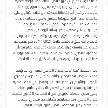
كاملة دون تقديم أي مبرر قانوني لذلك، وهنا أتوجه لحضرة
المدعي العام الذي نوقر ونحترم لنقول له: سبق ووعدتنا
كأولياء دم خلال أحد لقاءاتنا بحضرتك بأن تغلب القانون على
ما عداه إنتصارا لحق شهدائنا بتحقيق واضح وشفاف وصولا
للعدالة، كما سبق وتفهمنا حجم الضغوطات التي مورست
عليك و إن على مضض، ولكن رهاننا اليوم على ضميرك
وقسمك وتاريخك المشرق النزيه ورجولتك بنصرة الحق وقوله
خاصة و انك سبق و وقعت بتاريخ 25/11/2021 مع مجموعة
قضاة تحت رئاستك قرارا يؤكد إيمانك وقناعتك القانونية بأن
المحقق العدلي يرد ويخاصم وتكف يده، وانا مستعد لتزويدك
كما الإعلام بهذا التوقيع من باب التذكير إن دعت الحاجة”.
وقال حطيط: “هنا أتوجه لحضرة القاضي حبيب رزق الله بإسم
دماء الشهداء المظلومين وآلٱم الجرحى المنكوبين ودموع
الأمهات والأيتام أن تحكم بالقانون والعدل في هذه القضية
الوطنية والإنسانية رغم كل الضغوطات التي تمارس عليك
وعلى بعض القضاة النزيهين، نحن لا نطلب غير القانون فقط يا
حضرة القاضي، وما مشاركتنا كأولياء دم بدعوى إغتصاب
السلطة من قبل المحقق العدلي طارق البيطار إلا ليقيننا