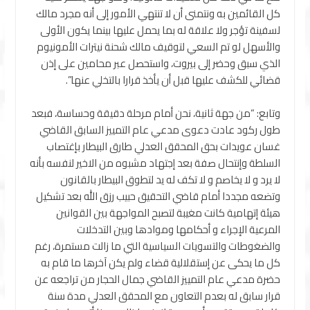
كل القائمين به ونتمنى أن لا تنتهي الأمور إلى أنه مجرد مالك
لسفينة تؤجر ولا علاقة له بما يحمل عليها بينما يكون الأولى
والأسهل لو تم السعي لتوقيف مالك شحنة نيترات الأمونيوم
الذي سبق وحضر إلى بيروت، واستحصل عبر محامين على إذن
قضائي للكشف عليها قبل أن يأخذ قرارا بالتخلي عنها”.
وتابع: “من جهة ثانية، نحن أمام مرحلة دقيقة وحساسة، فبعد
طول ركود عادت دعوى مدعي عام التمييز السابق القاضي
غسان عويدات بحق المحقق العدلي طارق البيطار بإغتصاب
السلطة وإنتحال صفة بعد إجتهاد مشبوه من الاخير لنفسه بأنه
لا يرد و لا يخاصم و لا تكف له يد لتطوق البيطار بالقانون
وتضعه مجددا أمام قاضي التحقيق حبيب رزق الله بعد تشكيل
هيئة إتهامية كانت مغيبة لتصبح المواجهة بين القوانين
المرعية الإجراء و أحكامها وموادها وبين التدخلات
والضغوطات والتسويات السياسية التي ما زالت مستمرة، رغم
كل ما يحكى عن إستقلالية قضاء ولم يكن آخرها ما قام به
حضرة مدعي عام التمييز القاضي جمال الحجار من تراجعه عن
قرار سابق له بعدم التعاون مع المحقق العدلي مدة سنة