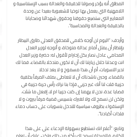
المطلق أنه يؤخر وصولنا للحقيقة والعدالة بسبب الإستناسبية و
اللامهنية التي يعمل بها توخيا للشعبوية بعيدا عن وحدة
المعايير التي ستضيع حقوقنا وحقوق شهدائنا وضحايانا
بالحقيقة والعدالة والمحاسبة”.
وأردف: “اليوم لن أوجه كلامي للمحقق العدلي طارق البيطار
بإنتظار أن يمثل أمام عدالة متوخاة، و أتوجه لوزير العدل
المحامي عادل نصار بكل إحترام لأقول له: حضرة وزير العدل
انت وعدتنا خلال زيارتنا لك أن لا تكون متدخلا بالقضاء، فما لك
تدير التسويات، أم أن هذا مسموح و لا يعد تدخلا
بالقضاء، وحين ناشدناك أن لا تتعاطى بملف المرفأ بخلفية
حزبية قلت لنا أنك غير حزبي فإذا بنا نراك رأس حربة حزبية في
قضايا عدة، نحن لا يهمنا إن كنت حزبيا ام لا، إفعل ما شئت،
ولكن لن نسمح لك ولا لغيرك بتسييس قضية مرفأ بيروت و لا
الإستقواء بظروف سياسية للتدخل بتسويات على حساب دماء
فلذات أكبادنا”.
وتابع: “أعلم انك تستطيع بسهولة الإدعاء علي على هذا
الكلام، فالمرحلة تسمح لك بأكثر من ذلك ولكن، عليك أن تعلم