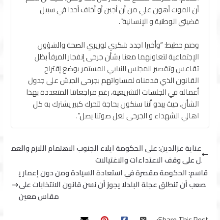
أن الموت أهون علي من أن أجبن أو أخاف أحدا في سبيل
قضيتي الوطنية و الإنسانية”.
وختم حطيط: “وأخيرا اجدد شكري لوزيري الصحة والشؤون
الإجتماعية لتعاونهما معنا بشأن جرحى إنفجار المرفأ بظل
تقاعس وتقصير المجلس النيابي المستمر بوضع إقتراح
القانون الذي قدمناه لمساواتهم بجرحى الجيش على جدول
أعماله في الجلسات التشريعية، رغم مراجعاتنا المتعددة بهذا
الشأن، حيث يبدو أننا سنكون بحاجة لتحرك كبير يشترك به كل
اهالي الشهداء و الجرحى لعل صوتنا يصل”.
عناية عزالدين: على الحكومة ايلاء الجنوب الاهتمام اللازم والعم
ل على وقف الاعتداءات والاغتيالات
قاسم: الحكومة مقصرة في استعادة السيادة ومن دون إعمار ي
صعب أن تنطلق عجلة البلدلا يجوز أن نسن قانون الانتخابات على
مقاس معين
Share This Post: