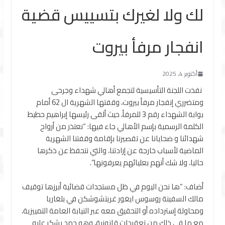
لك ولا لغيرك بتسييس قضية
انفجار مرفأ بيروت
أكتوبر 4, 2025
نفذت اللجنة التأسيسية لتجمع أهالي شهداء وجرحى
ومتضرري إنفجار مرفأ بيروت، وقفتها الشهرية ال 62 أمام
بوابة الشهداء رقم 3 للمرفأ، حيث ألقى رئيسها إبراهيم حطيط
الكلمة الرسمية بإسم الأهالي جاء فيها: “نعتذر من أرواح
شهدائنا و ضحايانا عن تقصيرنا بإقامة وقفتنا الشهرية
الماضية لأسباب خارجة عن إرادتنا، والتي نتحفظ عن ذكرها
حاليا، ولا شك أنهم بعليائهم يعرفونها”.
أضاف: “ها نحن اليوم في ظل مستجدات قضائية أبرزها توقيف
مالك السفينة روسوس ايغور غريتشوشكن في بلغاريا
ومحاولة إسترداده أو التحقيق معه عبر النيابة العامة التمييزية،
مع ما في ذلك من تعقيدات قانونية، وهو جهد يشكر عليه