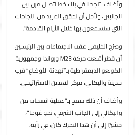
وأضاف: “نجحنا في بناء خط اتصال مرن بين
الجانبين، ونأمل أن نحقق المزيد من النجاحات
التي ستسمعون بها خلال الأيام القادمة”.
وصرّح الخليفي عقب الاجتماعات بين الرئيسين
أن قطر أقنعت حركة M23 ورواندا وجمهورية
الكونغو الديمقراطية بـ”تهدئة الأوضاع” قرب
مدينة واليكالي، مركز التعدين الاستراتيجي.
وأضاف أن ذلك سمح بـ”عملية انسحاب من
واليكالي إلى الجانب الشرقي، نحو غوما”،
مشيرًا إلى أن هذا التحرك كان، في رأيه،