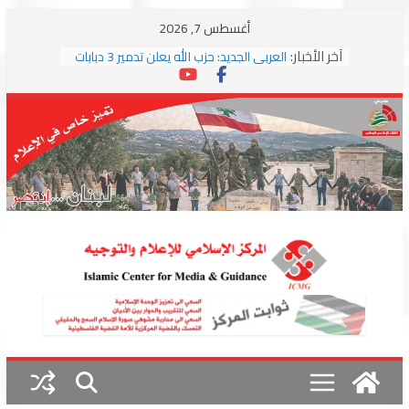
Skip
أغسطس 7, 2026
to
آخر الأخبار:
العربي الجديد: حزب الله يعلن تدمير 3 دبابات
content
وسط اشتباكات مع جيش الاحتلال
ترامب: مذكرة التفاهم تمثل “استسلاما غير
مشروط” من جانب إيران
الجمهورية: إسرائيل إلى واشنطن بخريطة
احتلال جديدة ولبنان أمام اختبار التفاوض
بزشكيان وترامب يوقعان اتفاق إسلام آباد
تمهيداً لاستئناف المفاوضات
استهداف دراجة نارية على طريق العباسية
وغارة على أطراف البيسارية فجرا