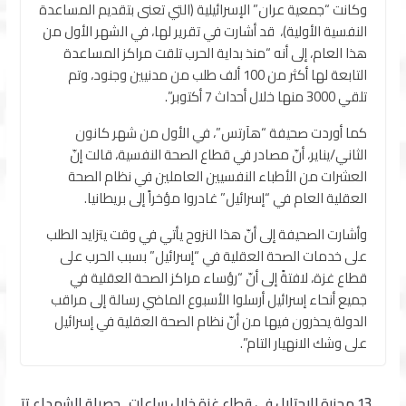
وكانت “جمعية عران” الإسرائيلية (التي تعنى بتقديم المساعدة
النفسية الأولية)، قد أشارت في تقرير لها، في الشهر الأول من
هذا العام، إلى أنه “منذ بداية الحرب تلقت مراكز المساعدة
التابعة لها أكثر من 100 ألف طلب من مدنيين وجنود، وتم
تلقي 3000 منها خلال أحداث 7 أكتوبر”.
كما أوردت صحيفة “هآرتس”، في الأول من شهر كانون
الثاني/يناير، أنّ مصادر في قطاع الصحة النفسية، قالت إنّ
العشرات من الأطباء النفسيين العاملين في نظام الصحة
العقلية العام في “إسرائيل” غادروا مؤخراً إلى بريطانيا.
وأشارت الصحيفة إلى أنّ هذا النزوح يأتي في وقت يتزايد الطلب
على خدمات الصحة العقلية في “إسرائيل” بسبب الحرب على
قطاع غزة، لافتةً إلى أنّ “رؤساء مراكز الصحة العقلية في
جميع أنحاء إسرائيل أرسلوا الأسبوع الماضي رسالة إلى مراقب
الدولة يحذرون فيها من أنّ نظام الصحة العقلية في إسرائيل
على وشك الانهيار التام”.
13 مجزرة للاحتلال في قطاع غزة خلال ساعات.. حصيلة الشهداء تت