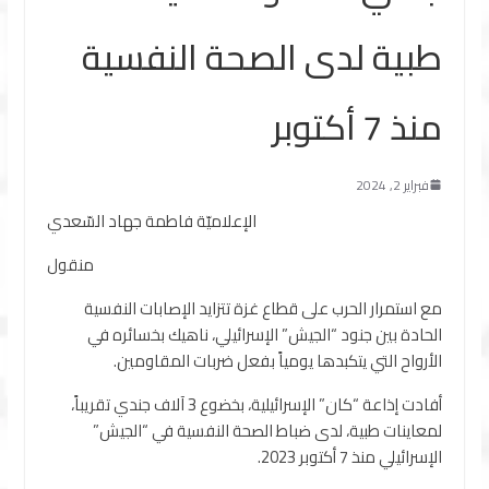
طبية لدى الصحة النفسية
منذ 7 أكتوبر
فبراير 2, 2024
الإعلاميّة فاطمة جهاد السّعدي
منقول
مع استمرار الحرب على قطاع غزة تتزايد الإصابات النفسية
الحادة بين جنود “الجيش” الإسرائيلي، ناهيك بخسائره في
الأرواح التي يتكبدها يومياً بفعل ضربات المقاومين.
أفادت إذاعة “كان” الإسرائيلية، بخضوع 3 آلاف جندي تقريباً،
لمعاينات طبية، لدى ضباط الصحة النفسية في “الجيش”
الإسرائيلي منذ 7 أكتوبر 2023.