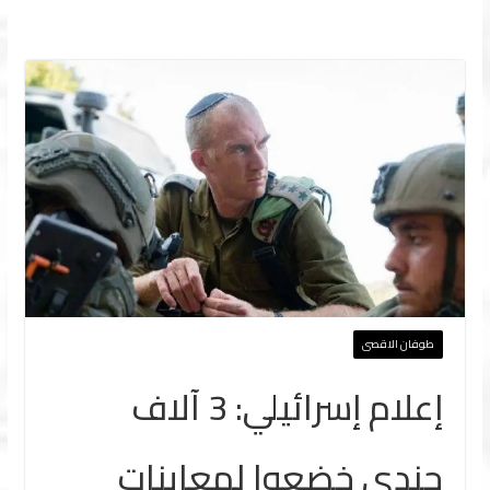
طوفان الاقصى
إعلام إسرائيلي: 3 آلاف
جندي خضعوا لمعاينات