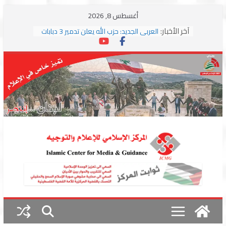
Skip
أغسطس 8, 2026
to
آخر الأخبار:
العربي الجديد: حزب الله يعلن تدمير 3 دبابات
content
وسط اشتباكات مع جيش الاحتلال
ترامب: مذكرة التفاهم تمثل “استسلاما غير
مشروط” من جانب إيران
الجمهورية: إسرائيل إلى واشنطن بخريطة
احتلال جديدة ولبنان أمام اختبار التفاوض
بزشكيان وترامب يوقعان اتفاق إسلام آباد
تمهيداً لاستئناف المفاوضات
استهداف دراجة نارية على طريق العباسية
وغارة على أطراف البيسارية فجرا