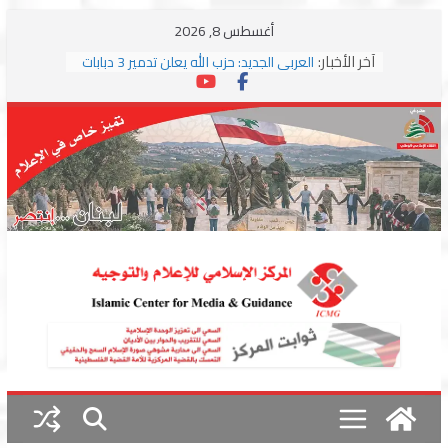
Skip
أغسطس 8, 2026
to
آخر الأخبار:
العربي الجديد: حزب الله يعلن تدمير 3 دبابات
content
وسط اشتباكات مع جيش الاحتلال
ترامب: مذكرة التفاهم تمثل “استسلاما غير
مشروط” من جانب إيران
الجمهورية: إسرائيل إلى واشنطن بخريطة
احتلال جديدة ولبنان أمام اختبار التفاوض
بزشكيان وترامب يوقعان اتفاق إسلام آباد
تمهيداً لاستئناف المفاوضات
استهداف دراجة نارية على طريق العباسية
وغارة على أطراف البيسارية فجرا