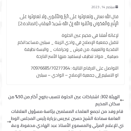
سبتمبر 14, 2023
قال الله تعالى وَتَعَاوَنُوا عَلَى الْبِرِّ وَالتَّقْوَى وَلَا تَعَاوَنُوا عَلَى
الْإِثْمِ وَالْعُدْوَانِ وَاتَّقُوا اللَّهَ إِنَّ اللَّهَ شَدِيدُ الْعِقَابِ [المائدة:2]
لإغاثة أهلنا في مخيم عين الحلوة
تتقبل جمعية الإصلاح في وادي الزينة _ سبلين مساعداتكم
النقدية والعينية. من فرش _ وحرامات _ والبسة نظيفة
صيفية_ مواد تنظيف ليستفيد منها الأسر النازحة
التواصل على الارقام التالية : 70976685/70277364
او التسليم إلى جمعية الإصلاح – الوادي – سبلين
الهيئة 302: اشتباكات عين الحلوة تتسبب بنزوح أكثر من 50% من
سكان المخيم
قام وفد من تجمع العلماء المسلمين برئاسة مسؤول العلاقات
العامة سماحة الشيخ حسين غبريس بزيارة رئيس المجلس الوط
ني للإعلام المرئي والمسموع الأستاذ عبد الهادي محفوظ، وعق