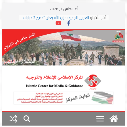
Skip
أغسطس 7, 2026
to
آخر الأخبار:
العربي الجديد: حزب الله يعلن تدمير 3 دبابات
content
وسط اشتباكات مع جيش الاحتلال
ترامب: مذكرة التفاهم تمثل “استسلاما غير
مشروط” من جانب إيران
الجمهورية: إسرائيل إلى واشنطن بخريطة
احتلال جديدة ولبنان أمام اختبار التفاوض
بزشكيان وترامب يوقعان اتفاق إسلام آباد
تمهيداً لاستئناف المفاوضات
استهداف دراجة نارية على طريق العباسية
وغارة على أطراف البيسارية فجرا