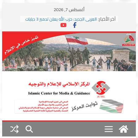
Skip
أغسطس 7, 2026
to
آخر الأخبار:
العربي الجديد: حزب الله يعلن تدمير 3 دبابات
content
وسط اشتباكات مع جيش الاحتلال
ترامب: مذكرة التفاهم تمثل “استسلاما غير
مشروط” من جانب إيران
الجمهورية: إسرائيل إلى واشنطن بخريطة
احتلال جديدة ولبنان أمام اختبار التفاوض
بزشكيان وترامب يوقعان اتفاق إسلام آباد
تمهيداً لاستئناف المفاوضات
استهداف دراجة نارية على طريق العباسية
وغارة على أطراف البيسارية فجرا