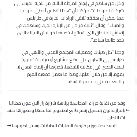
وكل من ساهم في إنجاح المرحلة الثالثة، من بلدية الميناء، إلى
شركات المولدات”، مؤكدا أن “هذا التعاون أعطى نموذجا
عما يمكن أن يحققه تلاقي الإرادات الخيرة في طرابلس
والميناء”، وقال: “ثلاث مراحل من الإنارة انجزت وساهمت في
إنعاش المناطق التي شملتها، خصوصا كورنيش الميناء الذي
يتخذ طابعا سياحيا”.
ودعا “كل هيئات وجمعيات المجتمع المدني والأهلي في
طرابلس إلى التعاون على وضع مشاريع أو مبادرات تنموية
للبحث الجدي في إمكانية تنفيذها، خصوصا أن إنماء المدن لا
يقوم، إلا من خلال أهلها، وهذا ما تعمل جمعية العزم
والسعادة على دعمه وتنشيطه
وفد من نقابة خبراء المحاسبة برئاسة شرارة زار آلان عون مطالبا
باقرار قانون بتحصيل رسم طابع لصندوق تقاعدها وحضورها جلس
ات اللجان
الاسد بحث ووزير خارجية الامارات العلاقات وسبل تطويرها