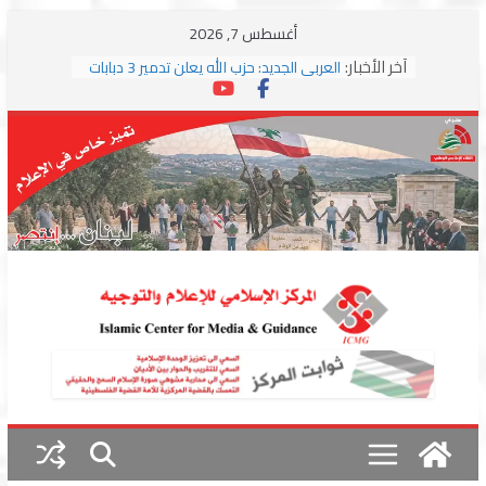
Skip
أغسطس 7, 2026
to
آخر الأخبار:
العربي الجديد: حزب الله يعلن تدمير 3 دبابات
content
وسط اشتباكات مع جيش الاحتلال
ترامب: مذكرة التفاهم تمثل “استسلاما غير
مشروط” من جانب إيران
الجمهورية: إسرائيل إلى واشنطن بخريطة
احتلال جديدة ولبنان أمام اختبار التفاوض
بزشكيان وترامب يوقعان اتفاق إسلام آباد
تمهيداً لاستئناف المفاوضات
استهداف دراجة نارية على طريق العباسية
وغارة على أطراف البيسارية فجرا