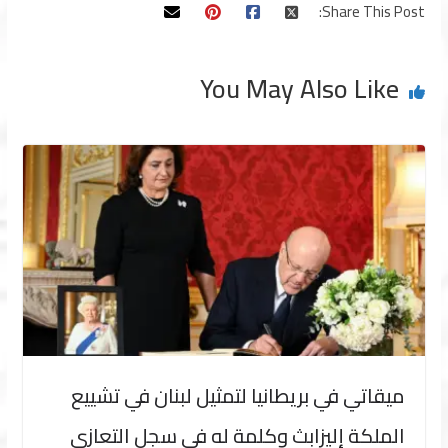
Share This Post:
You May Also Like
ميقاتي في بريطانيا لتمثيل لبنان في تشييع
الملكة إليزابث وكلمة له في سجل التعازي