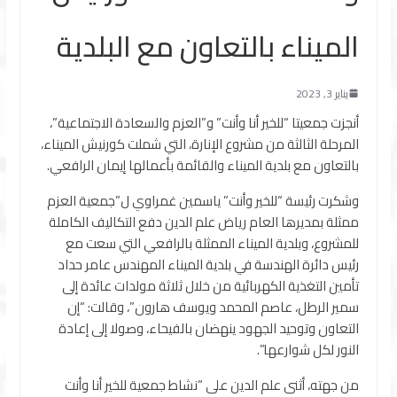
الميناء بالتعاون مع البلدية
يناير 3, 2023
أنجزت جمعيتا “للخير أنا وأنت” و”العزم والسعادة الاجتماعية”،
المرحلة الثالثة من مشروع الإنارة، التي شملت كورنيش الميناء،
بالتعاون مع بلدية الميناء والقائمة بأعمالها إيمان الرافعي.
وشكرت رئيسة “للخير وأنت” ياسمين غمراوي ل”جمعية العزم
ممثلة بمديرها العام رياض علم الدين دفع التكاليف الكاملة
للمشروع، وبلدية الميناء الممثلة بالرافعي التي سعت مع
رئيس دائرة الهندسة في بلدية الميناء المهندس عامر حداد
تأمين التغذية الكهربائية من خلال ثلاثة مولدات عائدة إلى
سمير الرطل، عاصم المحمد ويوسف هارون”، وقالت: “إن
التعاون وتوحيد الجهود ينهضان بالفيحاء، وصولا إلى إعادة
النور لكل شوارعها”.
من جهته، أثنى علم الدين على “نشاط جمعية للخير أنا وأنت