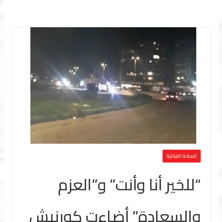
الساحة اللبنانية
“للخير أنا وأنت” و”العزم
والسعادة” أضاءت كورنيش