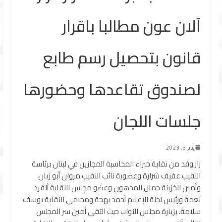
آلان عون مطالبا باقرار
قانون بتحصيل رسم طابع
لصندوق تقاعدها وحضورها
جلسات اللجان
يناير 3, 2023
زار وفد من نقابة خبراء المحاسبة المجازين في لبنان برئاسة
النقيب عفيف شرارة وعضوية نائب النقيب مروان أبو زيان
وأمين الخزينة جمال المدهون وعضو مجلس النقابة ألفرد
نعمة ورئيس لجنة الإعلام أحمد بهجة ومحامي النقابة يوسف
سلامة، بزيارة مجلس النواب حيث التقى أمين سر المجلس