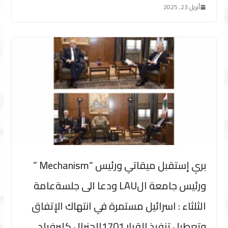
أبريل 23, 2025
بري إستقبل ميقاتي ورئيس “Mechanism ”
ورئيس جامعة الLAU ودعا الى جلسةعامة
الثلثاء : اسرائيل مستمرة في انتهاك الإتفاق
وتعطيل تنفيذ القرار 1701الجنرال كليرفيلد