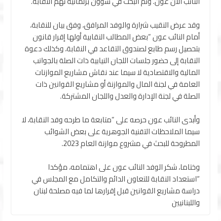
النائب آلان عون. وتم البحث في شؤون برلمانية تهم النقابة.
وقد عرض النقيب شرارة والوفد المرافق، وفق بيان للنقابة،
أمام النائب عون “بعض المطالب النقابية أولها إقرار قانون
بتحصيل رسم طابع لصندوق التقاعد في النقابة، وكذلك دعوة
النقابة إلى حضور جلسات اللجان النيابية ذات الصلة بالجوانب
المالية والاقتصادية لا سيما عند نقاش مشاريع الموازنات
العامة في لجنة المال والموازنة أو مشاريع القوانين ذات
الصلة في لجنة الإدارة والعدل واللجان المشتركة.
وأبدى النائب عون حرصه على “متابعة ما طرحه وفد النقابة، لا
سيما الملاحظات التقنية الجوهرية على بعض الشوائب
المطروحة للبحث في مشروع موازنة العام 2023.
وختاما، شكر الوفد النائب عون على اهتمامه، مؤكدا
“استعداد النقابة للتعاون الدائم والتكامل مع المجلس في
دراسة مشاريع القوانين قبل إقرارها لما فيه مصلحة لبنان
واللبنانيين