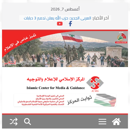
Skip
أغسطس 7, 2026
to
آخر الأخبار:
العربي الجديد: حزب الله يعلن تدمير 3 دبابات
content
وسط اشتباكات مع جيش الاحتلال
ترامب: مذكرة التفاهم تمثل “استسلاما غير
مشروط” من جانب إيران
الجمهورية: إسرائيل إلى واشنطن بخريطة
احتلال جديدة ولبنان أمام اختبار التفاوض
بزشكيان وترامب يوقعان اتفاق إسلام آباد
تمهيداً لاستئناف المفاوضات
استهداف دراجة نارية على طريق العباسية
وغارة على أطراف البيسارية فجرا