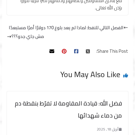
مع بنادق المقاومين وعطائهم ودمائهم نصراً قريباً مؤزراً
بإذن الله تعالى.
الفصل التالي للنفط: لماذا لم يعد بلوغ 170 دولارًا أمرًا مستبعدًا
مش جاي جدو؟؟؟
Share This Post:
You May Also Like
فضل الله: قيادة المقاومة لا تفرّط بنقطة دم
من دماء شهدائها
أبريل 18, 2025