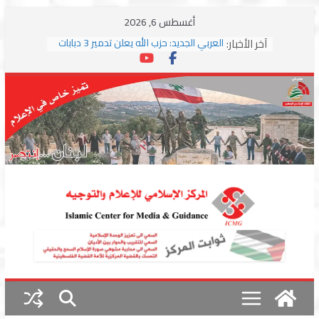
Skip
أغسطس 6, 2026
to
آخر الأخبار:
العربي الجديد: حزب الله يعلن تدمير 3 دبابات
content
وسط اشتباكات مع جيش الاحتلال
ترامب: مذكرة التفاهم تمثل “استسلاما غير
مشروط” من جانب إيران
الجمهورية: إسرائيل إلى واشنطن بخريطة
احتلال جديدة ولبنان أمام اختبار التفاوض
بزشكيان وترامب يوقعان اتفاق إسلام آباد
تمهيداً لاستئناف المفاوضات
استهداف دراجة نارية على طريق العباسية
وغارة على أطراف البيسارية فجرا