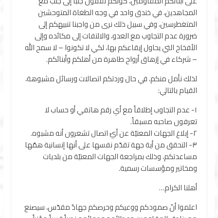
على أبنائكم المقاومين، كونكم تقفون جنباً إلى جنب مع
المجاهدين، في خندق واحد في وجه الطغاة المتوحشين
المتغطرسين، وفي سبيل ذلك نرى من واجبنا تنبيهكم إلى
ضرورة عدم التجاوب مع العدو، والالتفات إلى مكائده وإلى
الأفخاخ التي يحاول إيقاعكم بها، لكي لا تكونوا – لا سمح الله
– شركاء في إزهاق أرواح طاهرة من أهلكم وأبنائكم.
لذلك نأمل منكم، في حال وردتكم اتصالات ورسائل مشبوهة،
القيام بالتالي:
١- عدم التجاوب إطلاقاً مع أي رقم هاتفي أو حساب لا
تعرفون صاحبه مسبقاً.
٢- إبلاغ الجهات المعنيّة عن أيّ اتصال تشعرون أنه مشبوه.
٣- التحقق من أية جهة تقدّم نفسها على أنها إنسانية همّها
مساعدتكم، وذلك بمراجعة الجهات المعنيّة من بلديات
ومخاتير ومؤسسات رسمية.
أهلنا الكرام…
اعلموا أنّ صمودكم ووعيكم وحرصكم جهادٌ مقدّس، سيصنع