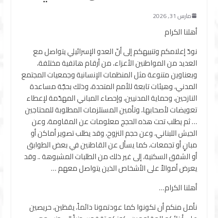
مارس 31, 2026
أهلنا الكرام
نودّ إعلامكم وتنبيهكم إلى أنّ العدو الإسرائيلي يتواصل مع
العديد من المواطنين الأعزاء، من أرقام هاتفية مختلفة،
وبعناوين متنوعة مثل المنظمات الإنسانية وجمعيات المجتمع
المدني، وهيئات تابعة للأمم المتحدة، وذلك بحجّة مساعدة
النازحين، وحماية المدنيين، وإحصاء المباني المهدّمة لإعطاء
تعويضات لأصحابها، وتأمين المستلزمات المطلوبة للمحتاجين
… ثم يطلب تحت هذه الحجج معلومات عن المقاومة، وعن
الجيش اللبناني، وعن حجم النزوح، وقد يطلب تصوير أماكن أو
مبانٍ أو تجمعات، كما يسأل عن القاطنين في بعض الطوابق
أو الشقق السكنية، إلى غير ذلك من الطلبات المشبوهة .. وقد
يعرض أموالاً على الأشخاص الذين يتواصل معهم …
أهلنا الكرام…
نأمل منكم أن تكونوا كما عودتمونا دائماً، يقظين، حريصين