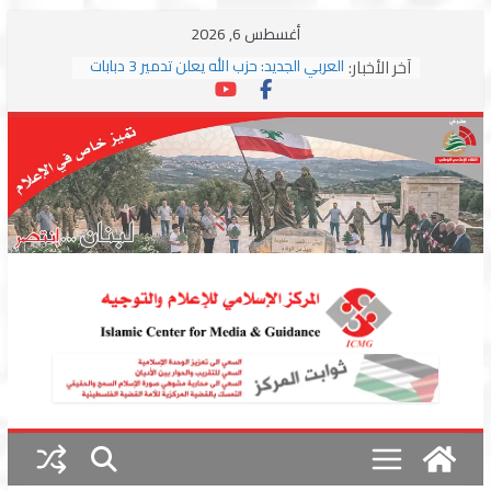
Skip
أغسطس 6, 2026
to
آخر الأخبار:
العربي الجديد: حزب الله يعلن تدمير 3 دبابات
content
وسط اشتباكات مع جيش الاحتلال
ترامب: مذكرة التفاهم تمثل “استسلاما غير
مشروط” من جانب إيران
الجمهورية: إسرائيل إلى واشنطن بخريطة
احتلال جديدة ولبنان أمام اختبار التفاوض
بزشكيان وترامب يوقعان اتفاق إسلام آباد
تمهيداً لاستئناف المفاوضات
استهداف دراجة نارية على طريق العباسية
وغارة على أطراف البيسارية فجرا