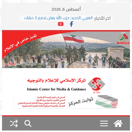
Skip
أغسطس 6, 2026
to
آخر الأخبار:
العربي الجديد: حزب الله يعلن تدمير 3 دبابات
content
وسط اشتباكات مع جيش الاحتلال
ترامب: مذكرة التفاهم تمثل “استسلاما غير
مشروط” من جانب إيران
الجمهورية: إسرائيل إلى واشنطن بخريطة
احتلال جديدة ولبنان أمام اختبار التفاوض
بزشكيان وترامب يوقعان اتفاق إسلام آباد
تمهيداً لاستئناف المفاوضات
استهداف دراجة نارية على طريق العباسية
وغارة على أطراف البيسارية فجرا