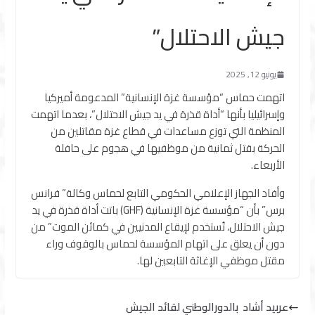
جيش الاحتلال”
يونيو 12, 2025
اتهمت حماس “مؤسسة غزة الإنسانية” المدعومة أميركيا
وإسرائيليا بأنها “أداة قذرة في يد جيش الاحتلال”، بعدما اتهمت
المنظمة التي توزع مساعدات في قطاع غزة مقاتلين من
الحركة بقتل ثمانية من موظفيها في هجوم على حافلة
الأربعاء.
وأفاد الجهاز الإعلامي الحكومي التابع لحماس وكالة” فرانس
برس” بأن “مؤسسة غزة الإنسانية (GHF) باتت أداة قذرة في يد
جيش الاحتلال، تُستخدم لإيقاع المدنيين في كمائن الموت” من
دون أن يعلق على اتهام المؤسسة لحماس بالوقوف وراء
مقتل موظفي الإغاثة التابعين لها.
عربيد أشاد بالدورالوطني لقائد الجيش