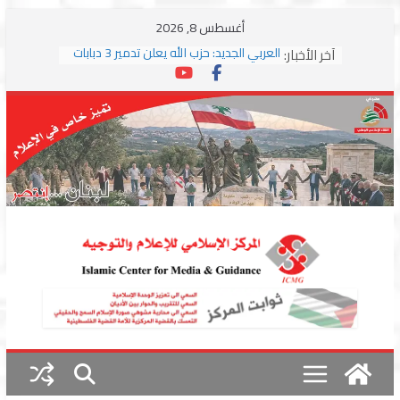
Skip
أغسطس 8, 2026
to
آخر الأخبار:
العربي الجديد: حزب الله يعلن تدمير 3 دبابات
content
وسط اشتباكات مع جيش الاحتلال
ترامب: مذكرة التفاهم تمثل “استسلاما غير
مشروط” من جانب إيران
الجمهورية: إسرائيل إلى واشنطن بخريطة
احتلال جديدة ولبنان أمام اختبار التفاوض
بزشكيان وترامب يوقعان اتفاق إسلام آباد
تمهيداً لاستئناف المفاوضات
استهداف دراجة نارية على طريق العباسية
وغارة على أطراف البيسارية فجرا