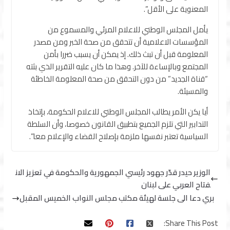
المعنوية على الأقل”.
يأمل المجلس الوطني للاعلام المرئي والمسموع من
المؤسسات الاعلامية أن تتحقق من صحة الخبر ومن مصدر
المعلومة قبل أن تبث ذلك. إذ يمكن أن يسبب ضررا بأمن
المجتمع وبالإساءة للآخر. وهذا ما كان عليه التقرير الذي بثته
“قناة الجديد” من دون التحقق من صحة المعلومة الخاطئة
والمسيئة.
أيا يكن الأمر يطالب المجلس الوطني للاعلام الحكومة، بإتخاذ
التدابير التي تلزم الجميع بتطبيق القانون خصوصا، وأن السلطة
السياسية تعتبر نفسها ملزمة بإصلاح القضاء والإعلام معا”.
الوزير حيدر قدّر جهود رئيسي الجمهورية والحكومة في تعزيز الان
فتاح العربي على لبنان
بري دعا الى جلسة لهيئة مكتب مجلس النواب الخميس المقبل
Share This Post: