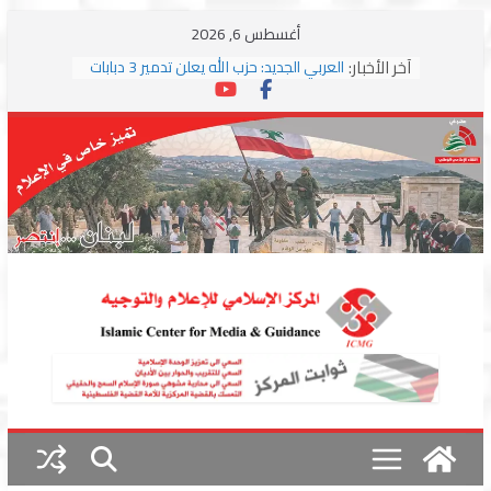
Skip
أغسطس 6, 2026
to
آخر الأخبار:
العربي الجديد: حزب الله يعلن تدمير 3 دبابات
content
وسط اشتباكات مع جيش الاحتلال
ترامب: مذكرة التفاهم تمثل “استسلاما غير
مشروط” من جانب إيران
الجمهورية: إسرائيل إلى واشنطن بخريطة
احتلال جديدة ولبنان أمام اختبار التفاوض
بزشكيان وترامب يوقعان اتفاق إسلام آباد
تمهيداً لاستئناف المفاوضات
استهداف دراجة نارية على طريق العباسية
وغارة على أطراف البيسارية فجرا