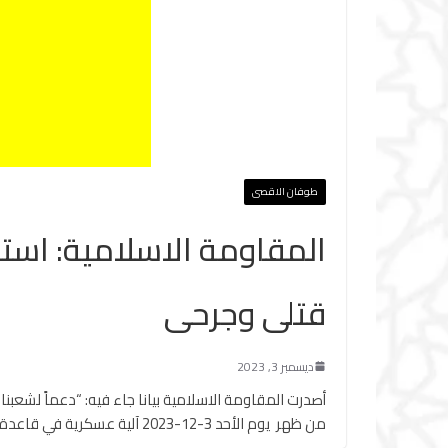
طوفان الاقصى
المقاومة الاسلامية: اس
قتلى وجرحى
ديسمبر 3, 2023
من ظهر ‏يوم الأحد 3-12-2023 آلية عسكرية في قاعدة بيت هلل بالصواريخ الموجهة ‏وأوقعت طاقمها بين قتيلٍ وجريح”.