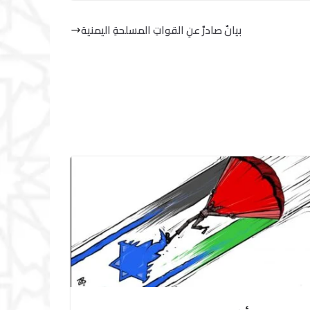
‏بيانٌ صادرٌ عنِ القواتِ المسلحةِ اليمنية