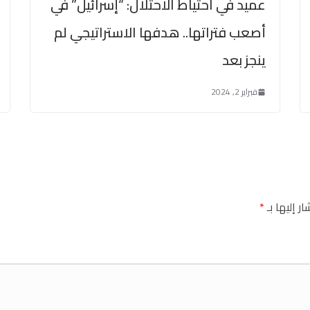
عميد في احتياط الاحتلال: “إسرائيل” في
أصعب فتراتها.. هدفها الاستراتيجي لم
ينجز بعد
فبراير 2, 2024
ر إليها بـ
*