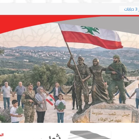
العربي الجديد: حزب الله يعلن تدمير 3 دبابات
لاما غير
خريطة
تفاوض
م آباد
عباسية