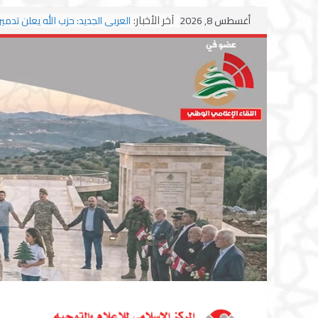
Skip
آخر الأخبار:
أغسطس 8, 2026
to
وسط اشتباكات مع جيش الاحتلال
content
ترامب: مذكرة التفاهم تمثل “استس
مشروط” من جانب إيران
الجمهورية: إسرائيل إلى واشنطن ب
احتلال جديدة ولبنان أمام اختبار ال
بزشكيان وترامب يوقعان اتفاق إسلا
تمهيداً لاستئناف المفاوضات
استهداف دراجة نارية على طريق ال
وغارة على أطراف البيسارية فجرا