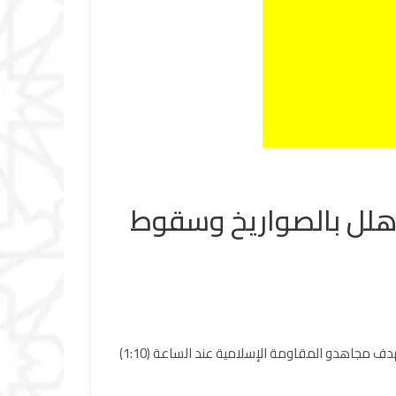
 هلل بالصواريخ وسقوط
أصدرت المقاومة الاسلامية بيانا جاء فيه: “دعماً لشعبنا الفلسطيني الصامد في قطاع غزة وإسنادًا لمقاومته الباسلة ‏والشريفة، استهدف مجاهدو المقاومة الإسلامية عند الساعة (1:10)