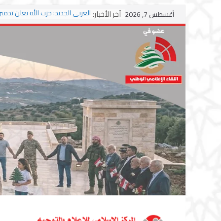
Skip
آخر الأخبار:
أغسطس 7, 2026
to
وسط اشتباكات مع جيش الاحتلال
content
ترامب: مذكرة التفاهم تمثل “استس
مشروط” من جانب إيران
الجمهورية: إسرائيل إلى واشنطن ب
احتلال جديدة ولبنان أمام اختبار ال
بزشكيان وترامب يوقعان اتفاق إسلا
تمهيداً لاستئناف المفاوضات
استهداف دراجة نارية على طريق ال
وغارة على أطراف البيسارية فجرا