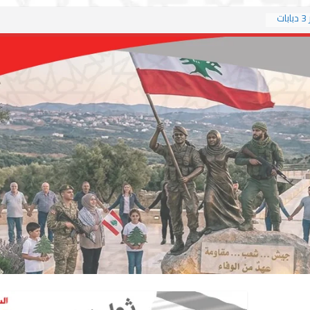
العربي الجديد: حزب الله يعلن تدمير 3 دبابات
لاما غير
خريطة
تفاوض
م آباد
عباسية