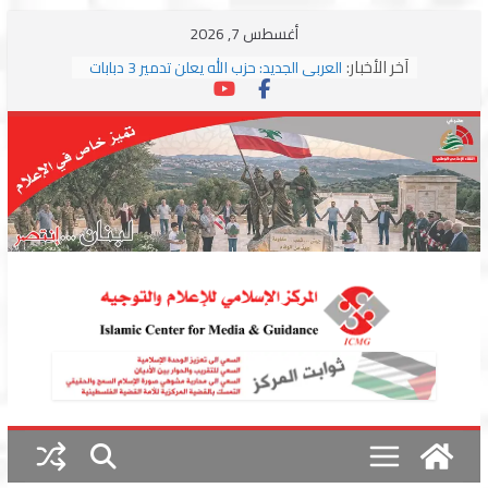
Skip
أغسطس 7, 2026
to
آخر الأخبار:
العربي الجديد: حزب الله يعلن تدمير 3 دبابات
content
وسط اشتباكات مع جيش الاحتلال
ترامب: مذكرة التفاهم تمثل “استسلاما غير
مشروط” من جانب إيران
الجمهورية: إسرائيل إلى واشنطن بخريطة
احتلال جديدة ولبنان أمام اختبار التفاوض
بزشكيان وترامب يوقعان اتفاق إسلام آباد
تمهيداً لاستئناف المفاوضات
استهداف دراجة نارية على طريق العباسية
وغارة على أطراف البيسارية فجرا