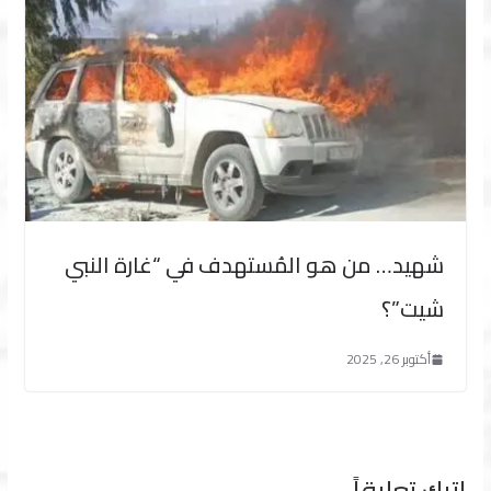
شهيد… من هو المُستهدف في “غارة النبي
شيت”؟
أكتوبر 26, 2025
اترك تعليقاً