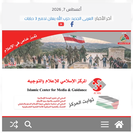
Skip
أغسطس 7, 2026
to
آخر الأخبار:
العربي الجديد: حزب الله يعلن تدمير 3 دبابات
content
وسط اشتباكات مع جيش الاحتلال
ترامب: مذكرة التفاهم تمثل “استسلاما غير
مشروط” من جانب إيران
الجمهورية: إسرائيل إلى واشنطن بخريطة
احتلال جديدة ولبنان أمام اختبار التفاوض
بزشكيان وترامب يوقعان اتفاق إسلام آباد
تمهيداً لاستئناف المفاوضات
استهداف دراجة نارية على طريق العباسية
وغارة على أطراف البيسارية فجرا