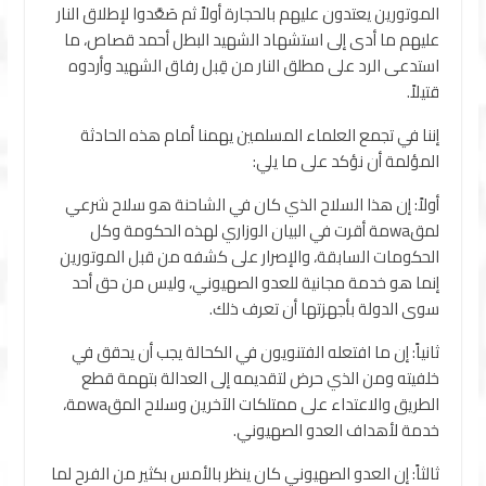
الموتورين يعتدون عليهم بالحجارة أولاً ثم صَعَّدوا لإطلاق النار
عليهم ما أدى إلى استشهاد الشهيد البطل أحمد قصاص، ما
استدعى الرد على مطلق النار من قِبل رفاق الشهيد وأردوه
قتيلاً.
إننا في تجمع العلماء المسلمين يهمنا أمام هذه الحادثة
المؤلمة أن نؤكد على ما يلي:
أولاً: إن هذا السلاح الذي كان في الشاحنة هو سلاح شرعي
لمقwaمة أقرت في البيان الوزاري لهذه الحكومة وكل
الحكومات السابقة، والإصرار على كشفه من قبل الموتورين
إنما هو خدمة مجانية للعدو الصهيوني، وليس من حق أحد
سوى الدولة بأجهزتها أن تعرف ذلك.
ثانياً: إن ما افتعله الفتنويون في الكحالة يجب أن يحقق في
خلفيته ومن الذي حرض لتقديمه إلى العدالة بتهمة قطع
الطريق والاعتداء على ممتلكات الآخرين وسلاح المقwaمة،
خدمة لأهداف العدو الصهيوني.
ثالثاً: إن العدو الصهيوني كان ينظر بالأمس بكثير من الفرح لما