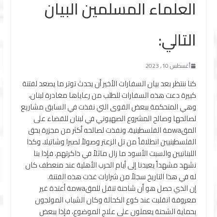
العلماء المسلمين البيان
التالي:
أغسطس 10, 2023
كنا ننتظر بعد بيان السفارات الأخير أن يحدث توتر ما يصعد لفتنة
كبيرة دعت هذه السفارات للطلب من رعاياها مغادرة لبنان،
وهي المتحكمة ببعض القوى التي نفذت في السابق مشاريع
لصالحها وصالح المشروع الصهيوني في لبنان للقضاء على
المقwaمة الفلسطينية، ونفذت لصالحه أكثر من مجزرة بحق
الفلسطينيين انطلاقاً من تل الزعتر وصولاً لصبرا وشاتيلا، وكذا
اللبنانيين والسبت الأسود ما زال ماثلاً في ذاكرتهم، فإذا بنا
نشهد مشهداً يعيدنا إلى أيام الحرب الأهلية عند منعطف كان
له في هذا التاريخ سجلاً من شرارات غذت هذه الفتنة.
إن الذي حصل هو أن شاحنة تنقل للمقwaمة أعتدة غير
معروفة انقلبت عند كوع الكحالة وكان الشباب المولجون
بحماية الشحنة يعملون على علاج الموضوع، فإذا ببعض