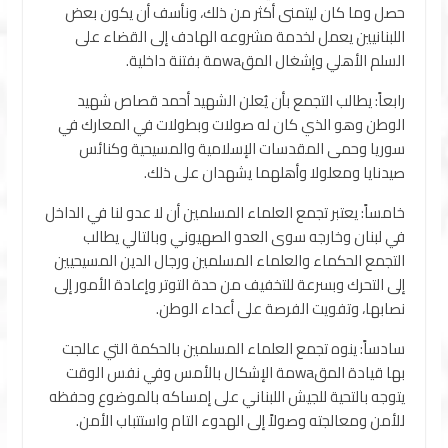
حصل وما كان ليتمنى أكثر من ذلك، ونأسف أن يكون بعض
اللبنانيين يعمل لخدمة مشروعه الهادف إلى القضاء على
السلم الأهلي وإشغال المقwaمة بفتنة داخلية.
رابعاً: يطالب التجمع بأن يُعلن الشهيد أحمد قصاص شهيد
الوطن وهو الذي كان له صولات وبطولات في المعارك في
سوريا وحمى المقدسات الإسلامية والمسيحية وكنائس
صيدنايا ومعلولا وأهلهما يشهدان على ذلك.
خامساً: يعتبر تجمع العلماء المسلمين أن لا عدو لنا في الداخل
في لبنان وخارجه سوى العدو الصهيوني وبالتالي يطالب
التجمع الحكماء والعلماء المسلمين ورجال الدين المسيحيين
إلى التحرك وبسرعة للتخفيف من حدة التوتر وإعادة الأمور إلى
نصابها، وتفويت الفرصة على أعداء الوطن.
سادساً: ينوه تجمع العلماء المسلمين بالحكمة التي عالجت
بها قيادة المقwaمة الإشكال بالأمس وفي نفس الوقت
يتوجه بالتحية للجيش اللبناني على إمساكه بالموضوع وحفظه
للأمن ومعالجته وصولاً إلى الهدوء التام واستتباب الأمن.