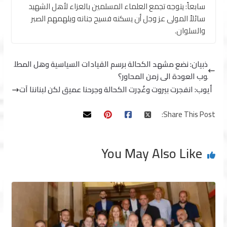
سابعاً: يتوجه تجمع العلماء المسلمين بالعزاء لأهل الشهيد
سائلاً المولى عز وجل أن يسكنه فسيح جنانه ويلهمهم الصبر
والسلوان.
ذبيان: نضع مشهد الكحالة برسم القيادات السياسية وهل المطل
وب العودة الى زمن المحاور؟
أيوب: انفجرت بيروت وغُدِرت الكحالة وجرحنا عميق لكن لبناننا آت
Share This Post:
You May Also Like