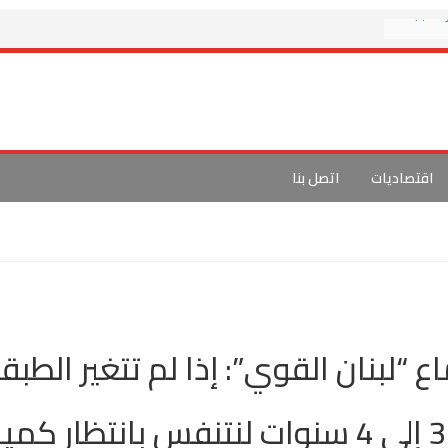
العربي الجديد: حزب الله يعلن تدمير 3 دبابات
لاما غير
خريطة
تفاوض
م آباد
اقتصاديات
اتصل بنا
عباسية
 “لبنان القوي”: إذا لم تتغير الطبق