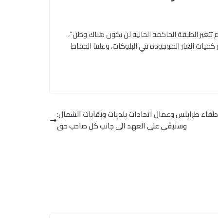
م تتغير الطبقة الحاكمة الحالية لن يكون هناك وطن”،
لمئة من الشعب اللبناني أصبح فقيرا، وأمامنا 3 إلى 4 سنوات “لنتنفس” بانتظار كميات الغاز الموجودة في البلوكات، وعلينا الحفاظ
اطفاء طرابلس وعمال اتحادات بلديات ونقابات الشمال:
وسنبقى على العهد الى جانب كل صاحب حق