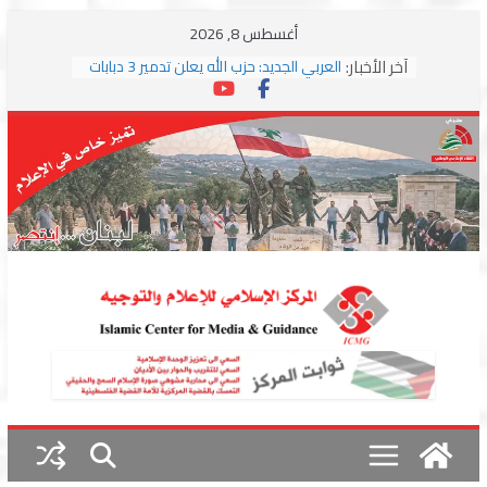
Skip
أغسطس 8, 2026
to
آخر الأخبار:
العربي الجديد: حزب الله يعلن تدمير 3 دبابات
content
وسط اشتباكات مع جيش الاحتلال
ترامب: مذكرة التفاهم تمثل “استسلاما غير
مشروط” من جانب إيران
الجمهورية: إسرائيل إلى واشنطن بخريطة
احتلال جديدة ولبنان أمام اختبار التفاوض
بزشكيان وترامب يوقعان اتفاق إسلام آباد
تمهيداً لاستئناف المفاوضات
استهداف دراجة نارية على طريق العباسية
وغارة على أطراف البيسارية فجرا