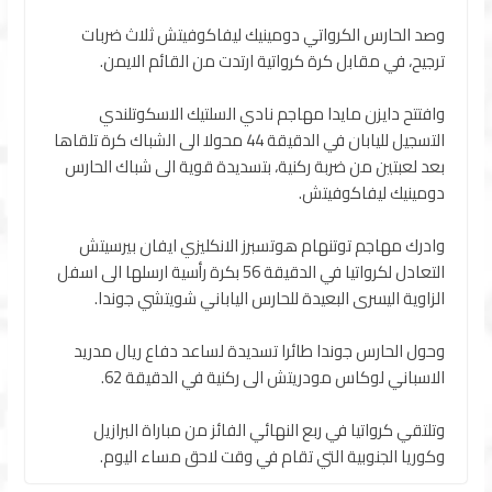
وصد الحارس الكرواتي دومينيك ليفاكوفيتش ثلاث ضربات
ترجيح، في مقابل كرة كرواتية ارتدت من القائم الايمن.
وافتتح دايزن مايدا مهاجم نادي السلتيك الاسكوتلندي
التسجيل لليابان في الدقيقة 44 محولا الى الشباك كرة تلقاها
بعد لعبتين من ضربة ركنية، بتسديدة قوية الى شباك الحارس
دومينيك ليفاكوفيتش.
وادرك مهاجم توتنهام هوتسبرز الانكليزي ايفان بيرسيتش
التعادل لكرواتيا في الدقيقة 56 بكرة رأسية ارسلها الى اسفل
الزاوية اليسرى البعيدة للحارس الياباني شويتشي جوندا.
وحول الحارس جوندا طائرا تسديدة لساعد دفاع ريال مدريد
الاسباني لوكاس مودريتش الى ركنية في الدقيقة 62.
وتلتقي كرواتيا في ربع النهائي الفائز من مباراة البرازيل
وكوريا الجنوبية التي تقام في وقت لاحق مساء اليوم.